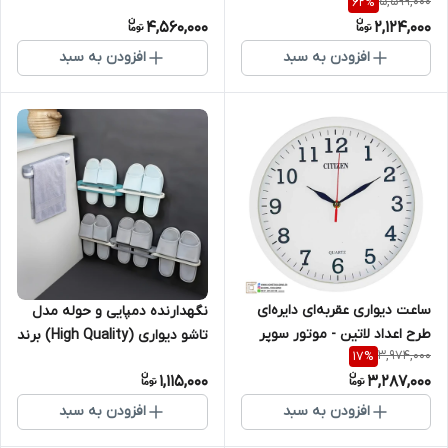
5,599,000
62
%
برند متفرقه باکیفیت
متفرقه باکیفیت
4,560,000
2,124,000
افزودن به سبد
افزودن به سبد
ساعت دیواری عقربه‌ای دایره‌ای
نگهدارنده دمپایی و حوله مدل
طرح اعداد لاتین - موتور سوپر
تاشو دیواری (High Quality) برند
3,974,000
17
%
سایلنت - رنگ سفید برند
متفرقه باکیفیت
1,115,000
3,287,000
متفرقه
افزودن به سبد
افزودن به سبد