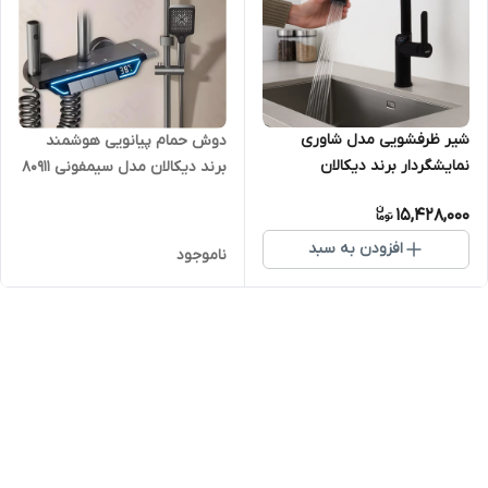
شیر ظرفشویی مدل شاوری
دوش حمام پیانویی هوشمند
نمایشگردار برند دیکالان
برند دیکالان مدل سیمفونی 80911
(Dikaln) - هوشمند، بدون نیاز
رنگ دلفینی
15,428,000
به برق
افزودن به سبد
ناموجود