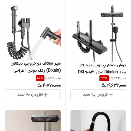
شیر شاتاف دو خروجی دیکالان
دوش حمام پیانویی دیجیتال
(Dikaln) رنگ دودی | طراحی
برند Dikalan مدل DKL90831
لوکس + مدل دو خروجی مجزا
5,878,000
25,762,000
18
%
23
%
4,770,000
19,636,000
افزودن به سبد
افزودن به سبد