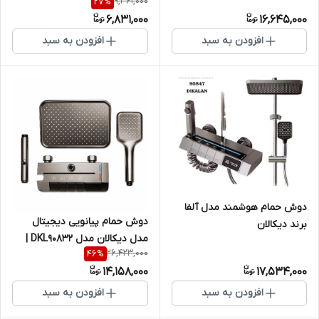
9,361,000
27
%
پاشش + دو خروجی آب شهری و
6,831,000
16,645,000
تصفیه
افزودن به سبد
افزودن به سبد
دوش حمام هوشمند مدل آلفا
دوش حمام پیانویی دیجیتال
برند دیکالان
مدل دیکالان مدل DKL90832 |
26,423,000
46
%
رنگ دودی لوکس
14,158,000
17,534,000
افزودن به سبد
افزودن به سبد