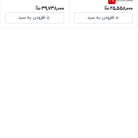
26,262,000
2
%
مدل EU-GH3633GSN
و ایمن
39,738,000
25,558,000
افزودن به سبد
افزودن به سبد