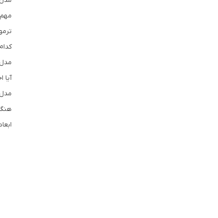
مدل‌
مهم‌
ترمو
کدام
مدل‌
آیا ا
مدل‌
هنگا
ابعا