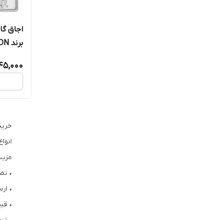
برند KRYPTON
45,000
خرید
انوا
مزیت
• تض
• ار
• قی