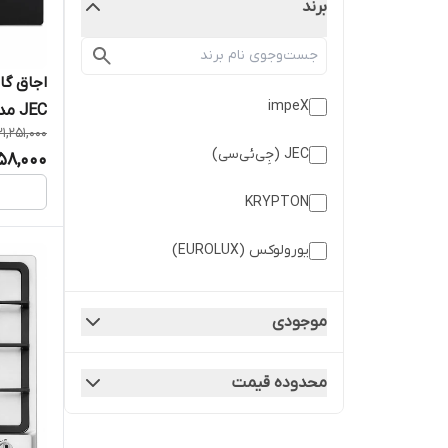
برند
اجاق گا
impeX
JEC مدل اتمی
1,251,000
JEC (جِی‌ئی‌سی)
58,000
KRYPTON
یورولوکس (EUROLUX)
موجودی
محدوده قیمت