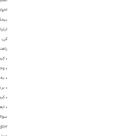
استیل
اخوا
بیمک
ایلیا
کن: 
راهن
• کی
• وج
• به
• بر
• کی
• اب
سوالا
اجاق