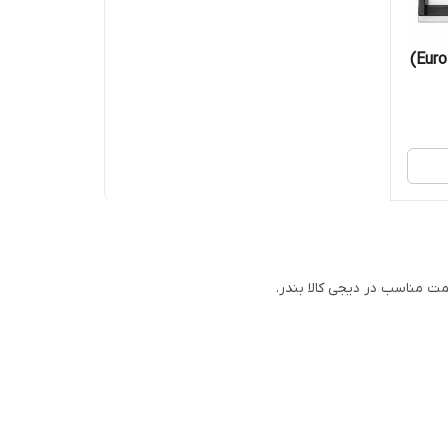
اجاق گاز ۴ شعله یورولوکس (Eurolux)
یمت مناسب در دیجی کالا بندر.