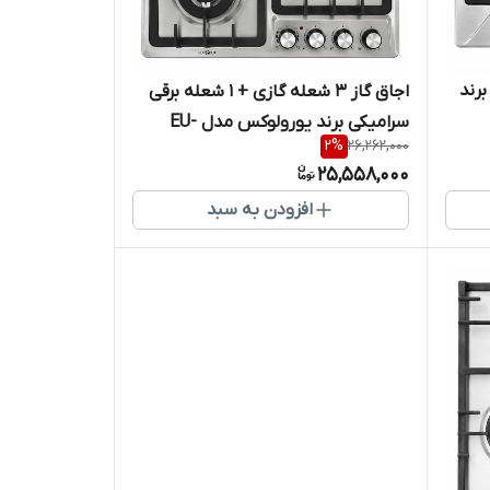
 4 شعله برند
اجاق گاز 3 شعله گازی + 1 شعله برقی
سرامیکی برند یورولوکس مدل EU-
2
%
26,262,000
GH3633GSN
25,558,000
افزودن به سبد