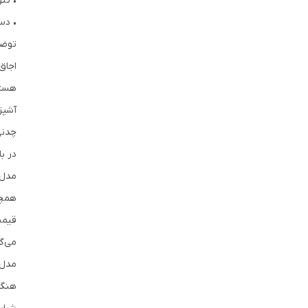
• تن
• دس
توضی
اجاق
هستن
آشپز
چدنی
در ب
مدل‌
همچن
قیمت
می‌گ
مدل‌
هنگا