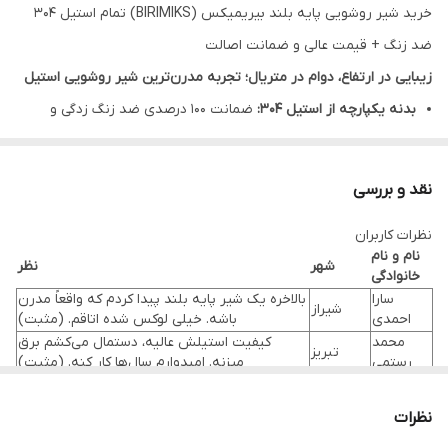
خرید شیر روشویی پایه بلند بیریمیکس (BIRIMIKS) تمام استیل ۳۰۴
ضد زنگ + قیمت عالی و ضمانت اصالت
زیبایی در ارتفاع، دوام در متریال؛ تجربه مدرن‌ترین شیر روشویی استیل
بدنه یکپارچه از استیل ۳۰۴:
ضمانت ۱۰۰ درصدی ضد زنگ زدگی و
خوردگی در برابر رطوبت و شوینده‌ها.
طراحی پایه بلند ارگونومیک:
بهترین انتخاب برای روشویی‌های کاسه‌ای
نقد و بررسی
(روکار) با دسترسی آسان.
نظرات کاربران
کارتریج سرامیکی اروپایی:
حرکت نرم اهرم و کنترل دقیق دما بدون
نام و نام
شهر
نظر
قطره‌ای نشت آب.
خانوادگی
سارا
بالاخره یک شیر پایه بلند پیدا کردم که واقعاً مدرن
معرفی کوتاه محصول
شیراز
احمدی
باشه. خیلی لوکس شده اتاقم. (مثبت)
آیا از تغییر رنگ شیرآلات و لکه‌های آزاردهنده روی بدنه خسته شده‌اید؟
محمد
کیفیت استیلش عالیه، دستمال می‌کشم برق
تبریز
رستمی
میزنه. امیدوارم سال‌ها کار کنه. (مثبت)
شیر روشویی پایه بلند بیریمیکس (BIRIMIKS) ساخته شده از استیل
کمی قیمتش بالاست، اما ظاهرش جبران می‌کنه.
فاطمه
خالص ۳۰۴، پایانی بر نگرانی‌های شماست. این محصول با طراحی مینیمال
مشهد
کاش ضمانت مدت‌دارتری داشت. (انتقاد جزئی/
کریمی
نظرات
مثبت)
و ارتفاعی ایده‌آل، نه تنها جلوه‌ای لوکس به سرویس بهداشتی شما