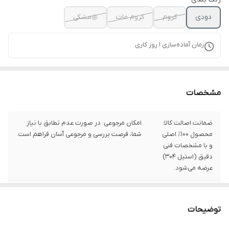
دودی
کروم
کروم مات
مشکی
زمان آماده‌سازی
1
روز کاری
مشخصات
ضمانت اصالت کالا:
امکان مرجوعی: در صورت عدم تطابق با نیاز
محصول ۱۰۰٪ اصلی
شما، فرصت بررسی و مرجوعی آسان فراهم است.
و با مشخصات فنی
دقیق (استیل 304)
عرضه می‌شود.
ارسال سریع: ارسال
رضایت کاربران: امتیاز بالا در کیفیت ساخت و
مطمئن و سریع به
زیبایی از سوی خریداران پیشین.
توضیحات
سراسر کشور با
بسته‌بندی مقاوم.