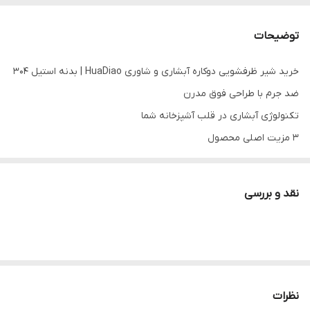
توضیحات
خرید شیر ظرفشویی دوکاره آبشاری و شاوری HuaDiao | بدنه استیل 304
ضد جرم با طراحی فوق مدرن
تکنولوژی آبشاری در قلب آشپزخانه شما
۳ مزیت اصلی محصول
حالت پاشش آبشاری منحصربه‌فرد برای شستشوی سریع
سری شاوری انعطاف‌پذیر با کیفیت ساخت استیل 304
نقد و بررسی
بدنه ضد جرم و ضد لک با دوام مادام‌العمر
معرفی کوتاه محصول
شیر ظرفشویی دوکاره HuaDiao با تلفیق تکنولوژی پاشش آبشاری و
قابلیت شاوری، تجربه شستشو در آشپزخانه را دگرگون کرده است. این
شیر که از فولاد ضد زنگ (استیل 304) ساخته شده، نه تنها ظاهری
نظرات