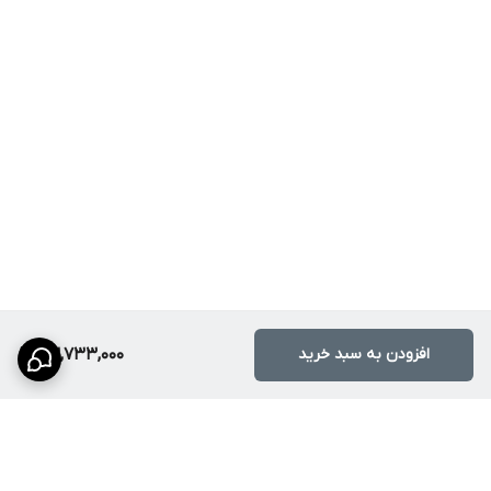
مقایسه با محصولات مشابه
شیرهای ظرفشویی معمولی
مزایا: قیمت پایین
معایب: فاقد حالت آبشاری، عدم استفاده از استیل 304، جرم‌گیری سریع
شیرهای استیل معمولی
مزایا: بدنه استیل
معایب: فاقد تنوع پاشش آب (فقط ساده)، سیستم مکانیکی ضعیف‌تر
شیر ظرفشویی HuaDiao مدل دوکاره
مزایا: استیل 304 ضد جرم، دو حالت پاشش حرفه‌ای، شلنگ شاوری روان،
چرخش 360 درجه.
افزودن به سبد خرید
23,733,000
معایب: نیاز به فضای نصب استاندارد.
چرا این محصول ارزش خرید دارد؟
سرمایه‌گذاری روی شیر ظرفشویی HuaDiao به معنای خداحافظی با
شیرآلات بی‌کیفیتی است که بعد از یک سال دچار زنگ‌زدگی یا افت فشار