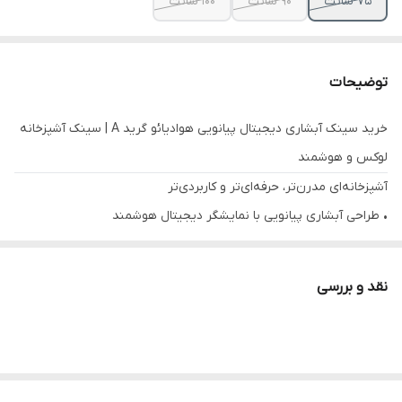
75 سانت
90 سانت
100 سانت
توضیحات
خرید سینک آبشاری دیجیتال پیانویی هوادیائو گرید A | سینک آشپزخانه
لوکس و هوشمند
آشپزخانه‌ای مدرن‌تر، حرفه‌ای‌تر و کاربردی‌تر
• طراحی آبشاری پیانویی با نمایشگر دیجیتال هوشمند
• کیفیت ساخت گرید A با بدنه مقاوم و ضدزنگ
• ترکیب زیبایی، کارایی و امکانات حرفه‌ای در یک سینک مدرن
نقد و بررسی
معرفی کوتاه محصول
اگر به دنبال ارتقای آشپزخانه خود با یک سینک مدرن، لوکس و چندکاره
هستید، سینک آبشاری دیجیتال پیانویی برند هوادیائو گرید A یکی از
خاص‌ترین انتخاب‌های بازار است. این مدل با طراحی آبشاری، نمایشگر