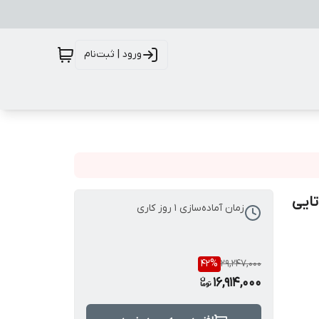
ورود | ثبت‌نام
تایی
زمان آماده‌سازی
1
روز کاری
42
%
29,247,000
16,914,000