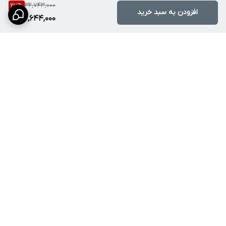
32,743,000
27
%
افزودن به سبد خرید
کرده است. شما با خرید این ست، خیال خود را از بابت هماهنگی ظاهر و
23,644,000
کیفیت قطعات راحت می‌کنید. علاوه بر این، در خرید پکیج، شما از
تخفیف‌های ویژه نسبت به خرید تکی بهره‌مند می‌شوید که این خود یک
مزیت اقتصادی بزرگ است.
راهنمای نگهداری
از شوینده‌های اسیدی قوی استفاده نکنید؛ آب و صابون ملایم کافی
است.
برگشت به بالا
برای خشک کردن بدنه شیرآلات از دستمال‌های نرم (میکروفایبر)
استفاده کنید تا لک نشوند.
در صورت مشاهده رسوب در نازل‌های دوش یا شیر روشویی، با سرکه
سفید آن‌ها را تمیز کنید.
دوش پیانویی نیازی به باتری ندارد؛ از ضربه زدن به پنل دیجیتال
ارسال ویژه (ارسال سریع و
گروه بازرگانی پایدار
خودداری کنید.
مطمئن سفارش‌ها به سراسر
سوالات متداول
کشور )