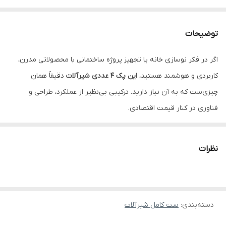
توضیحات
اگر در فکر نوسازی خانه یا تجهیز پروژه ساختمانی با محصولاتی مدرن،
کاربردی و هوشمند هستید،
این پک ۴ عددی شیرآلات
دقیقاً همان
چیزی‌ست که به آن نیاز دارید. ترکیبی بی‌نظیر از عملکرد، طراحی و
فناوری در کنار قیمت اقتصادی.
مشاهده دسته
شیرآلات ساختمانی
شامل:
نظرات
شیر روشویی چهار حالته
: کنترل جهت جریان و دمای آب به‌صورت
روان و چرخشی
شیر ظرفشویی نمایشگردار دیجیتال
: دارای پنل LED برای نمایش دما +
دسته‌بندی
:
طراحی ارگونومیک
ست کامل شیرآلات
شیر توالت سرد و گرم
: مناسب سرویس‌های فرنگی با فشار بالا