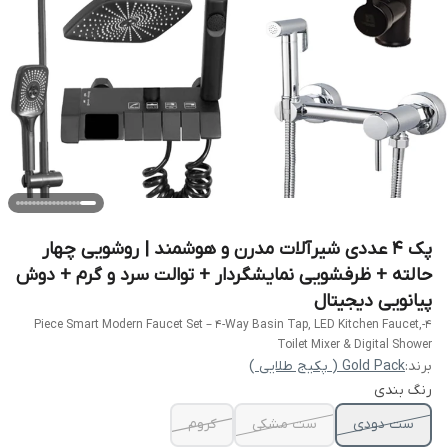
پک ۴ عددی شیرآلات مدرن و هوشمند | روشویی چهار
حالته + ظرفشویی نمایشگردار + توالت سرد و گرم + دوش
پیانویی دیجیتال
4-Piece Smart Modern Faucet Set – 4-Way Basin Tap, LED Kitchen Faucet,
Toilet Mixer & Digital Shower
برند:
Gold Pack ( پکیج طلایی )
رنگ بندی
ست دودی
ست مشکی
کروم