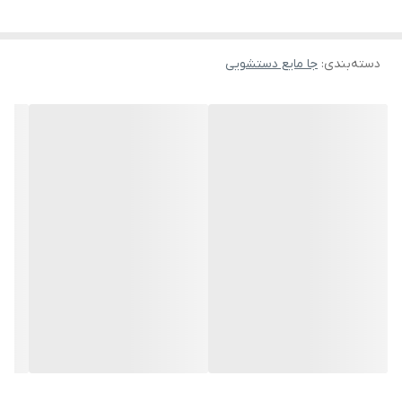
سینک نخواهید داشت و محیطی مرتب‌تر و تمیزتر خواهید داشت.
مزایای اصلی جامایع دیواری هایشن
دسته‌بندی
:
جا مایع دستشویی
• صرفه‌جویی در فضای اطراف سینک
• استفاده آسان با پمپ فشاری نرم
• طراحی ساده و زیبا مناسب هر دکوراسیون
• بدنه مقاوم در برابر رطوبت
• قابلیت استفاده برای انواع مایع شوینده
• نصب آسان روی دیوار
جدول مشخصات فنی
ویژگی | مشخصات
برند | هایشن (Hyshin)
مدل | کلاسیک
نوع نصب | دیواری
نوع عملکرد | پمپ فشاری دستی