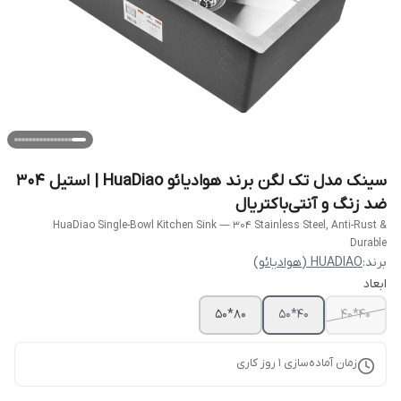
سینک مدل تک لگن برند هوادیائو HuaDiao | استیل 304
ضد زنگ و آنتی‌باکتریال
HuaDiao Single-Bowl Kitchen Sink — 304 Stainless Steel, Anti-Rust &
Durable
برند:
HUADIAO (هوادیائو)
ابعاد
80*50
40*50
40*40
زمان آماده‌سازی
1
روز کاری