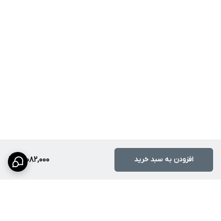
پیش از نصب:
ابعاد دقیق کابینت و برش روی صفحه کابینت را با ابعاد سینک
مطابقت دهید.
محل دریچه سیفون و خروجی لوله را بررسی کنید.
اگر سینک توکار است، از نصاب حرفه‌ای کمک بگیرید تا بریدگی صفحه
کابینت دقیق انجام شود.
نکات نصب:
از واشرها و چسب‌های سیفون باکیفیت استفاده کنید تا در آینده
نشتی ایجاد نشود.
بعد از نصب، یک بار تمام اتصالات را با آب گرم چک کنید.
افزودن به سبد خرید
18,082,000
نکات نگهداری
تمیز کردن روزانه:
پس از هر بار شستشو، با یک اسفنج نرم بدنه
سینک را تمیز کنید.
اجتناب از فلزات تیز:
از سیم ظرفشویی خشن یا فلزات تیز روی سطح