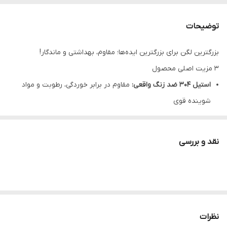
توضیحات
بزرگترین لگن برای بزرگترین ایده‌ها؛ مقاوم، بهداشتی و ماندگار!
۳ مزیت اصلی محصول
استیل 304 ضد زنگ واقعی:
مقاوم در برابر خوردگی، رطوبت و مواد
شوینده قوی
فرم تک لگن بزرگ:
امکان شستشوی قابلمه، سینی و ظروف حجیم
بدون محدودیت
نقد و بررسی
سطح آنتی‌باکتریال و صیقلی:
بهداشتی، ضد لک، شستشوی آسان و
ظاهر تمیز همیشگی
معرفی کوتاه محصول
آشپزخانه شما شایسته یک سینک قدرتمند، بادوام و بهداشتی است.
سینک تک لگن هوادیائو
از جنس
استیل 304 ضد زنگ
ساخته شده و با
نظرات