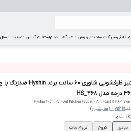
زم خانگی
شیرآلات ساختمان
دوش و شیرآلات حمام
استعلام آنلاین وضعیت ارسال
شیر ظرفشویی شاوری ۶۰ سانت برند hin
رجه مدل HS_468
Hyshin 60cm Pull-Out Kitchen Faucet – Anti-Rust & 360° Swiv
ند:
Hyshin (هایشین)
نگ بندی
دودی
کروم
کروم مات