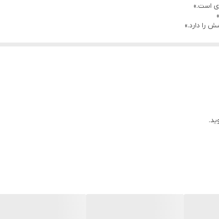
بی‌نقص
 را دارد.»
و کوچک
رساند
ید.
۳۶۰ درجه کار را برای شستشوی قابلمه‌های بزرگ راحت کرده.»
 نصب آسان، جریان آب یکنواخت و کیفیت عالی.»
ده