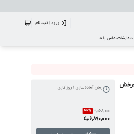
ورود | ثبت‌نام
 شفارشات
تماس با ما
Hys ضدزنگ با چرخش
زمان آماده‌سازی
1
روز کاری
47
%
13,068,000
6,890,000