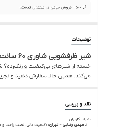
🛒 ۵۰۰+ فروش موفق در هفته‌ی گذشته
توضیحات
شیر ظرفشویی شاوری ۶۰ سانت Hyshin | حل دغدغه آشپزخانه شما با دوام و ضدزنگ
می‌کند. همین حالا سفارش دهید و تجربه
این محصول دقیقاً چه مشکلی را حل می‌
نقد و بررسی
می‌کند و آشپزخانه شما را به محیطی راحت و تمیز تبدیل 
بررسی تخصصی و مزیت رقابتی
نظرات کاربران
چرخش ۳۶۰ درجه برای دسترسی کامل به تمام گوشه‌ها
مهدی رضایی – تهران:
«کیفیت عالی، نصب راحت و ض