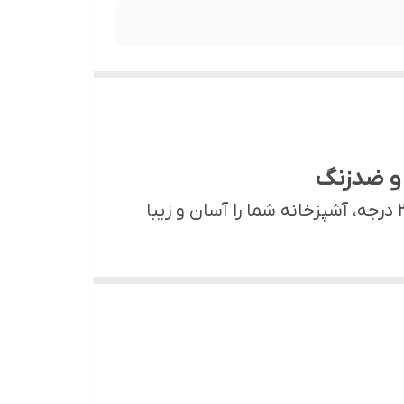
خسته از شیرهای بی‌کیفیت و زنگ‌زده؟ شیر شاوری ۶۰ سانت Hyshin با بدنه برنجی و چرخش ۳۶۰ درجه، آشپزخانه شما را آسان و زیبا
، نصب پیچیده دارند یا مصرف آب بالا دارند. شیر شاوری ۶۰ سانت Hyshin با بدنه تمام برنجی و طراحی ضدزنگ، این مشکلات را کاملاً برطرف