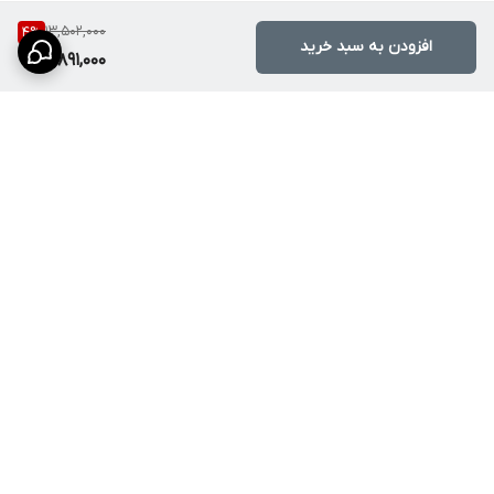
13,502,000
4
%
افزودن به سبد خرید
12,891,000
برگشت به بالا
ارسال ویژه (ارسال سریع و
7روز هفته، پشتیبانی ۲۴
مطمئن سفارش‌ها به سراسر
ساعته ( تیم پشتیبانی ما در