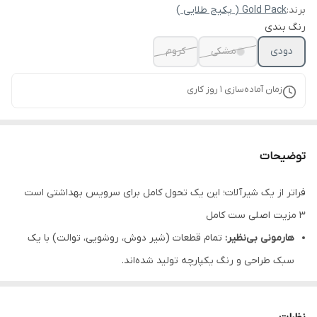
برند:
Gold Pack ( پکیج طلایی )
رنگ بندی
دودی
مشکی
کروم
زمان آماده‌سازی
1
روز کاری
توضیحات
فراتر از یک شیرآلات؛ این یک تحول کامل برای سرویس بهداشتی است
۳ مزیت اصلی ست کامل
هارمونی بی‌‌نظیر:
تمام قطعات (شیر دوش، روشویی، توالت) با یک
سبک طراحی و رنگ یکپارچه تولید شده‌اند.
تکنولوژی پیانویی:
استفاده از کلیدهای فشاری مدرن در دوش که
کاربری را بسیار لذت‌بخش و دقیق می‌کند.