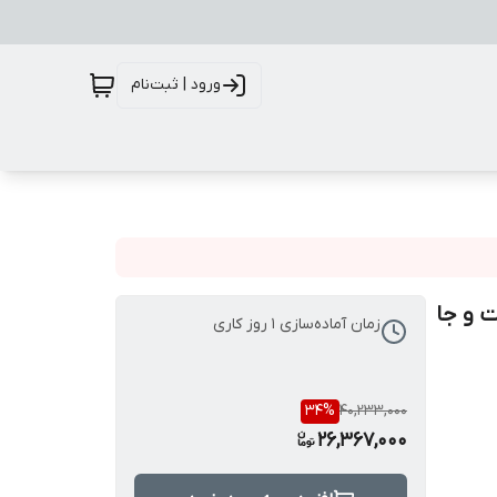
ورود | ثبت‌نام
 و جا
زمان آماده‌سازی
1
روز کاری
34
%
40,233,000
26,367,000