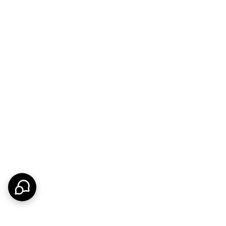
د. این پکیجِ ۴ تیکه، تمامی نیازهای فنی و زیبایی‌شناختی سرویس