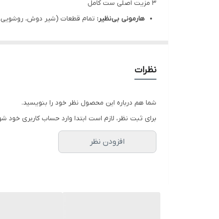
۳ مزیت اصلی ست کامل
هارمونی بی‌‌نظیر:
تمام قطعات (شیر دوش، روشویی، تو
تکنولوژی پیانویی:
استفاده از کلیدهای فشاری مدرن 
بهینه‌سازی فضا:
جا حوله‌ای دو طبقه، مشکل کمبود 
معرفی کوتاه محصول
نظرات
ست کامل شیرآلات پیانویی
، پاسخ نهایی شما برای بازس
گرم و یک جا حوله دو طبقه کاربردی است. با خرید این م
شما هم درباره این محصول نظر خود را بنویسید.
جمع‌آوری کرده‌ایم
برای ثبت نظر، لازم است ابتدا وارد حساب کاربری خود شو
آیا تا به حال برایتان پیش آمده که شیر دوش، شیر روش
افزودن نظر
دشمن اصلی زیبایی خانه است.
با انتخاب این
ست کامل پیانویی
، شما هوشمندانه عمل کر
یافت نمی‌شود. علاوه بر دوش و شیرآلات،
جا حوله دو طب
ست، تلفیقی از کیفیت، تکنولوژی و زیبایی‌شناسی مدرن
ویژگی‌ها و ارزش‌آفرینی