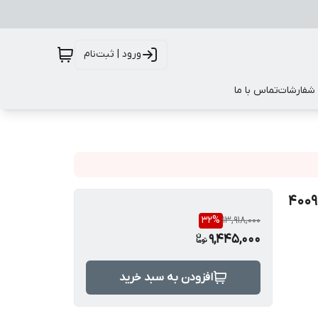
ورود | ثبت‌نام
 شفارشات
تماس با ما
32
%
13,918,000
9,445,000
افزودن به سبد خرید