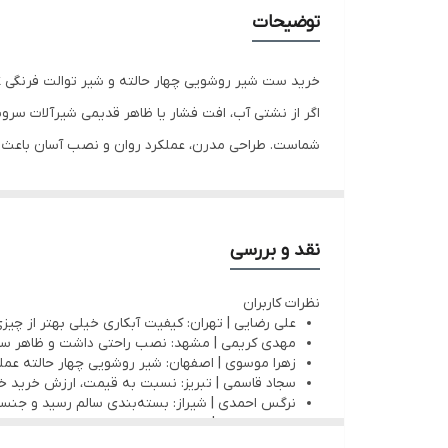
توضیحات
خرید ست شیر روشویی چهار حالته و شیر توالت فرنگی Gold Pack | آرامش، زیبایی و عملکرد مطمئن در استفاده روزانه
شماست. طراحی مدرن، عملکرد روان و نصب آسان باعث ش
استراتژی کلمات کلیدی
ست شیر روشویی چهار حالته
شیر توالت فرنگی
نقد و بررسی
ست شیرآلات سرویس بهداشتی
نظرات کاربران
شیر روشویی مدرن
علی رضایی | تهران: کیفیت آبکاری خیلی بهتر از چیزی
خرید شیر روشویی
مهدی کریمی | مشهد: نصب راحتی داشت و ظاهر سر
زهرا موسوی | اصفهان: شیر روشویی چهار حالته عملکر
شیرآلات Gold Pack
سجاد قاسمی | تبریز: نسبت به قیمت، ارزش خرید خو
شیر روشویی مقاوم
نرگس احمدی | شیراز: بسته‌بندی سالم رسید و جنس
محمد شریفی | اهواز: طراحی مدرنش باعث شد سرو
ست شیرآلات لوکس
الهام رستمی | رشت: تمیز کردنش خیلی راحته و لک ک