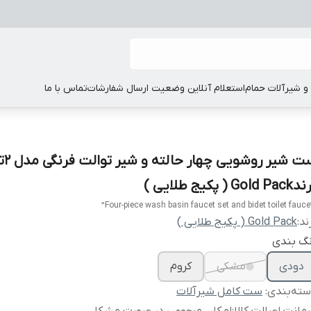
 شیرآلات حمام
استعلام آنلاین وضعیت ارسال شفارشات
تماس با ما
ست شیر رو
Gold P ( پکیج طلایی )
ند:
Gold Pack ( پکیج طلایی )
نگ بندی
دودی
مشکی
کروم
ته‌بندی
:
ست کامل شیرآلات