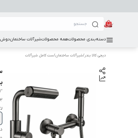
دسته‌بندی محصولات
همه محصولات
شیرآلات ساختمان
دوش و
دیجی کالا بندر
/
شیرآلات ساختمان
/
ست کامل شیرآلات
برندack
“Four-piece wash basin faucet set and bidet toilet faucet”
بر
ر
دس