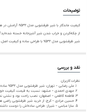
توضیحات
کیفیت ماندگار با شیر ظرفشویی مدل 9532؛ آرامش در هر بار شستشو
از چکه‌کردن و خراب شدن شیر آشپزخانه خسته شده‌اید؟
شیر ظرفشویی مدل 9532 با طراحی ساده و کیفیت اصل، خیال شما را از نشتی و افت فشار راحت می‌کند.
اگر به‌دنبال یک انتخاب مطمئن و اقتصادی هستید، این 
بدنه اصلی
این محصول دقیقاً چه مشکلی را حل می‌کند؟
نقد و بررسی
بزرگ‌ترین دردسر در آشپزخانه، نشتی و خرابی زودهنگام
نظرات کاربران
چکه‌های مداوم هم قبض آب را بالا می‌برد، هم اعصاب را 
علی رضایی – تهران: شیر ظرفشویی مدل 9532 ساده ولی خیلی کاربردی است.
شیر ظرفشویی مدل 9532 با ساختار مقاوم و طراحی ساده، برای استفاده روزمره ساخته شده است.
مهدی احمدی – مشهد: نسبت به قیمت، کیفیت خوبی
فاطمه کاظمی – اصفهان: نصب راحت بود و نشتی ندا
کنترل روان اهرم باعث تنظیم دقیق دما و فشار آب می‌ش
حسین مرادی – کرج: از خرید شیر ظرفشویی راضی ه
اگر فشار آب در منزل شما متوسط یا حتی کمی پایین است،
سارا عباسی – شیراز: طراحی ساده‌اش را دوست داشتم
رضا محمدی – تبریز: کمی ساده است ولی کار راه‌انداز.