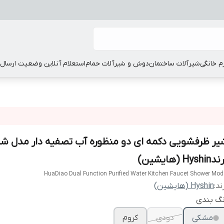
زم خانگی
شیرآلات ساختمان
دوش و شیرآلات حمام
استعلام آنلاین وضعیت ارسال
یر ظرفشویی دکمه ای دو منظوره آب تصفیه دار مدل شا
Hyshi (هایشین)
HuaDiao Dual Function Purified Water Kitchen Faucet Shower Mod
ند:
Hyshin (هایشین)
نگ بندی
مشکی
دودی
کروم