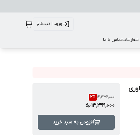
ورود | ثبت‌نام
 شفارشات
تماس با ما
وری
6
%
14,372,000
13,399,000
افزودن به سبد خرید