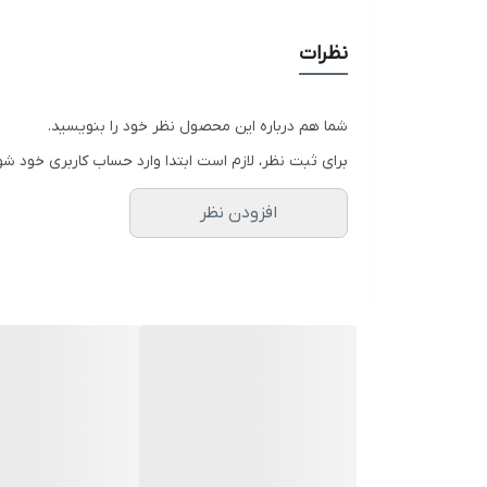
معرفی کوتاه محصول
نظرات
دقیقاً برای حل همین مشکل طراحی شده است. این مدل 
ظروف، میوه، سبزی و سینک را راحت‌تر و سریع‌تر پیش می
شما هم درباره این محصول نظر خود را بنویسید.
اگر قرار باشد فقط یک بخش از آشپزخانه را انتخاب کنید 
برای ثبت نظر، لازم است ابتدا وارد حساب کاربری خود شو
هنگام خرید شیر آشپزخانه فقط ظاهر را می‌بینند، اما 
افزودن نظر
غذایی دائماً با دردسر روبه‌رو هستند.
آشپزخانه‌های مدرن و خانواده‌هایی است که هم به بهدا
وجود دو مسیر مجزا برای آب شهری و آب تصفیه باعث 
اختیار داشته باشید. این یعنی ظاهر سینک تمیزتر می‌مان
سردوش شاوری چندحالته در کنار پاشش آبشاری، کنترل شم
این مدل نسبت به شیرهای ثابت و ساده، تجربه بسیار کار