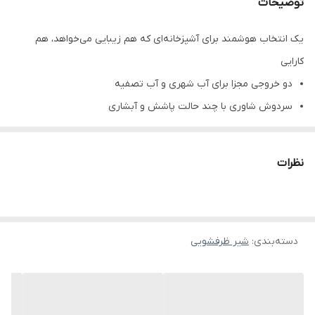
توضیحات
یک انتخاب هوشمند برای آشپزخانه‌ای که هم زیبایی می‌خواهد، هم
کارایی
دو خروجی مجزا برای آب شهری و آب تصفیه
سردوش شاوری با چند حالت پاشش و آبشاری
طراحی مدرن، کاربردی و مناسب استفاده روزمره
معرفی کوتاه محصول
نظرات
اگر از شلوغی اطراف سینک، نصب شیر جدا برای دستگاه تصفیه یا محدود
بودن زاویه شست‌وشو خسته شده‌اید، شیر ظرفشویی دکمه‌ای دو
منظوره آب تصفیه‌دار مدل شاوری برند HuaDiao دقیقاً برای حل همین
دسته‌بندی
:
شیر ظرفشویی
مشکل طراحی شده است. این مدل با خروجی مجزای آب تصفیه، سردوش
شاوری چندحالته و پاشش آبشاری، هم ظاهر آشپزخانه را مدرن‌تر می‌کند
و هم شست‌وشوی ظروف، میوه، سبزی و سینک را راحت‌تر و سریع‌تر
پیش می‌برد.