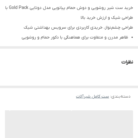
خرید ست شیر روشویی و دوش حمام پیانویی مدل دوتایی Gold Pack با
طراحی شیک و ارزش خرید بالا
طراحی چشم‌نواز، خریدی کاربردی برای سرویس بهداشتی شیک
ظاهر مدرن و متفاوت برای هماهنگی با دکور حمام و روشویی
خرید دو قلم پرکاربرد در یک ست اقتصادی و هماهنگ
مناسب برای افرادی که هم زیبایی می‌خواهند هم کارایی و دوام
نظرات
ست شیر روشویی و دوش حمام پیانویی مدل دوتایی برند Gold Pack
برای کسانی ساخته شده که دوست دارند سرویس بهداشتی‌شان فقط
کاربردی نباشد، بلکه مرتب، هماهنگ و خوش‌استایل هم دیده شود. اگر از
دسته‌بندی
:
ست کامل شیرآلات
خرید شیرآلاتی که بعد از مدت کوتاهی ظاهرشان افت می‌کند یا هماهنگی
لازم را ندارند خسته شده‌اید، این ست می‌تواند انتخابی مطمئن‌تر باشد.
مهم‌ترین مزیت این محصول، خرید یک مجموعه هماهنگ با طراحی
پیانویی و کاربری روزمره برای حمام و روشویی در کنار حس لوکس‌تر
نسبت به مدل‌های معمول بازار است.