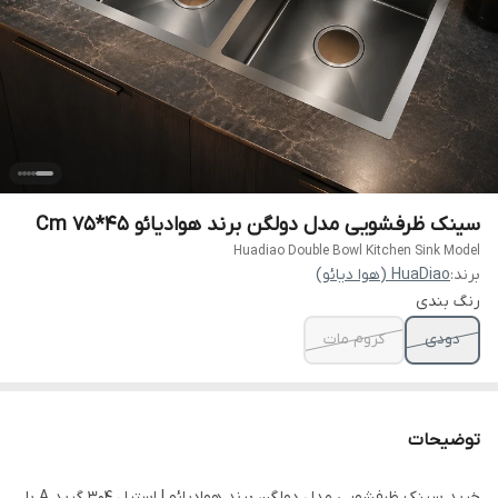
سینک ظرفشویی مدل دولگن برند هوادیائو 45*Cm 75
Huadiao Double Bowl Kitchen Sink Model
برند:
HuaDiao (هوا دیائو)
رنگ بندی
دودی
کروم مات
توضیحات
خرید سینک ظرفشویی مدل دولگن برند هوادیائو | استیل 304 گرید A با