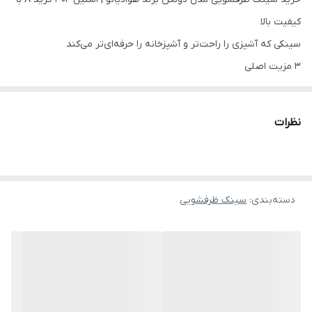
کیفیت بالا
سینکی که آشپزی را راحت‌تر و آشپزخانه را حرفه‌ای‌تر می‌کند
۳ مزیت اصلی
ساخته شده از
استیل ضدزنگ 304 گرید A
طراحی دولگن کاربردی
برای شستشوی همزمان
نظرات
مقاوم در برابر خط و خش و زنگ‌زدگی
معرفی کوتاه محصول
اگر شستن ظرف‌ها برایتان به کاری زمان‌بر و خسته‌کننده تبدیل شده،
دسته‌بندی
:
سینک ظرفشویی
احتمالاً سینک فعلی شما فضای کافی و طراحی مناسبی ندارد.
سینک
ظرفشویی مدل دولگن برند هوادیائو
با طراحی دو لگن و استفاده از
استیل 304 گرید A
این مشکل را حل می‌کند. این سینک با کیفیت ساخت
بالا، مقاومت عالی در برابر رطوبت و طراحی کاربردی، تجربه‌ای راحت‌تر و
حرفه‌ای‌تر از کار در آشپزخانه ایجاد می‌کند.