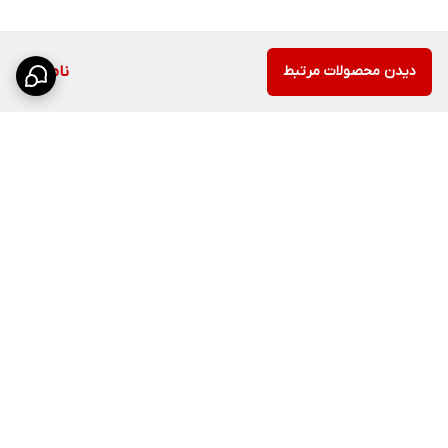
امکان شستشوی همزمان ظروف و مواد غذایی بدون ایجاد شلوغی در
سینک.
مقاومت بالا در برابر مواد شوینده
دیدن محصولات مرتبط
ناموجود
مواد شوینده قوی آسیبی به سطح استیل وارد نمی‌کنند.
تمیزکاری آسان
سطح استیل صاف باعث می‌شود لکه‌ها به راحتی پاک شوند.
طول عمر بالا
کیفیت ساخت بالا باعث می‌شود این سینک سال‌ها بدون مشکل استفاده
شود.
برگشت به بالا
مزایا و معایب
مزایا
کیفیت ساخت بالا
استیل ضدزنگ 304
طراحی کاربردی دو لگن
ارسال ویژه (ارسال سریع و
گروه بازرگانی پایدار