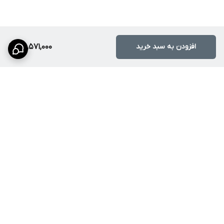
امکان شستشوی همزمان ظروف و مواد غذایی بدون ایجاد شلوغی در
سینک.
مقاومت بالا در برابر مواد شوینده
افزودن به سبد خرید
25,571,000
مواد شوینده قوی آسیبی به سطح استیل وارد نمی‌کنند.
تمیزکاری آسان
سطح استیل صاف باعث می‌شود لکه‌ها به راحتی پاک شوند.
طول عمر بالا
کیفیت ساخت بالا باعث می‌شود این سینک سال‌ها بدون مشکل استفاده
شود.
مزایا و معایب
برگشت به بالا
مزایا
کیفیت ساخت بالا
استیل ضدزنگ 304
طراحی کاربردی دو لگن