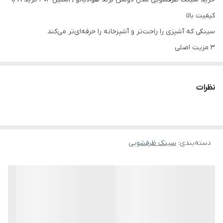
کیفیت بالا
سینکی که آشپزی را راحت‌تر و آشپزخانه را حرفه‌ای‌تر می‌کند
۳ مزیت اصلی
ساخته شده از
استیل ضدزنگ 304 گرید A
طراحی دولگن کاربردی
برای شستشوی همزمان
نظرات
مقاوم در برابر خط و خش و زنگ‌زدگی
معرفی کوتاه محصول
اگر شستن ظرف‌ها برایتان به کاری زمان‌بر و خسته‌کننده تبدیل شده،
دسته‌بندی
:
سینک ظرفشویی
احتمالاً سینک فعلی شما فضای کافی و طراحی مناسبی ندارد.
سینک
ظرفشویی مدل دولگن برند هوادیائو
با طراحی دو لگن و استفاده از
استیل 304 گرید A
این مشکل را حل می‌کند. این سینک با کیفیت ساخت
بالا، مقاومت عالی در برابر رطوبت و طراحی کاربردی، تجربه‌ای راحت‌تر و
حرفه‌ای‌تر از کار در آشپزخانه ایجاد می‌کند.