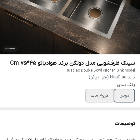
سینک ظرفشویی مدل دولگن برند هوادیائو 45*Cm 75
Huadiao Double Bowl Kitchen Sink Model
برند:
HuaDiao (هوا دیائو)
رنگ بندی
دودی
کروم مات
توضیحات
خرید سینک ظرفشویی مدل دولگن برند هوادیائو | استیل 304 گرید A با