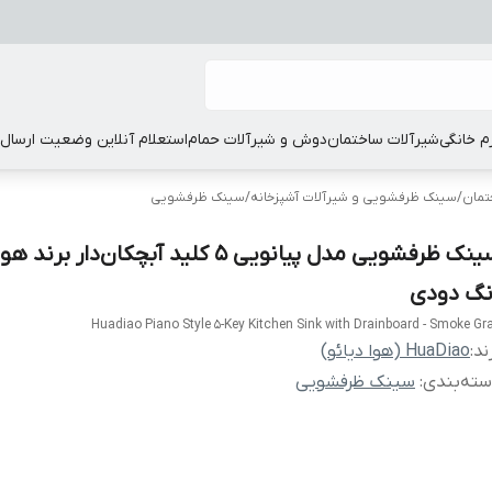
زم خانگی
شیرآلات ساختمان
دوش و شیرآلات حمام
استعلام آنلاین وضعیت ارسال
تمان
/
سینک ظرفشویی و شیرآلات آشپزخانه
/
سینک ظرفشویی
سینک ظرفشویی مدل پیانویی 5 کلید آبچکان‌دار برن
نگ دودی
Huadiao Piano Style 5-Key Kitchen Sink with Drainboard - Smoke Gr
ند:
HuaDiao (هوا دیائو)
ته‌بندی
:
سینک ظرفشویی