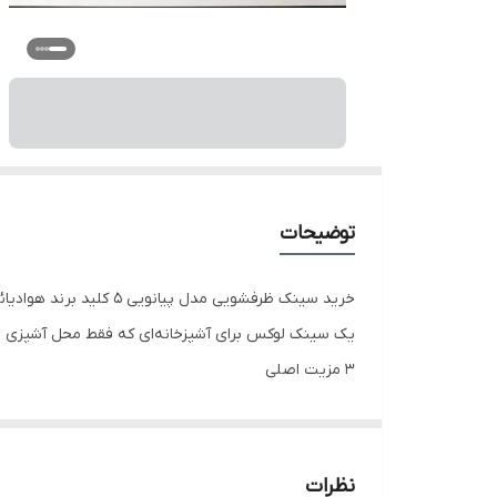
توضیحات
خرید سینک ظرفشویی مدل پیانویی 5 کلید برند هوادیائو آبچکان دار رنگ دودی | طراحی مدرن و استیل مقاوم
یک سینک لوکس برای آشپزخانه‌ای که فقط محل آشپزی
۳ مزیت اصلی
طراحی مدرن پیانویی با 5 کلید کاربردی
دارای آبچکان حرفه‌ای و فضای کاری بیشتر
رنگ دودی شیک با مقاومت بالا در برابر لک و خط‌و
نظرات