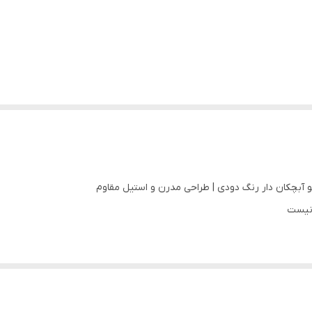
 نیست
خش