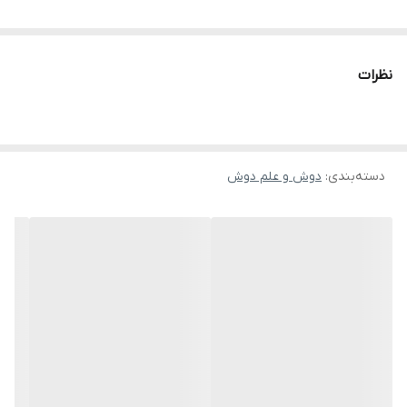
روزانه.
معرفی کوتاه
اگر به دنبال یک دوش حمام شیک، بادوام و کاربردی هستید، دوش حمام
نظرات
مدل پیانویی برند City Market ضد زنگ می‌تواند انتخابی هوشمندانه
باشد. این مدل با طراحی مدرن، مقاومت بالا در برابر رطوبت و ظاهر
مرتب، هم کیفیت حمام را بهتر می‌کند و هم جلوه‌ای لوکس به فضای
دسته‌بندی
:
دوش و علم دوش
حمام می‌دهد. برای خانه‌هایی که به دوام و زیبایی هم‌زمان اهمیت
می‌دهند، این دوش یک گزینه بسیار مناسب است.
مزایای محصول
مقاومت بالا در برابر رطوبت و بخار
طراحی پیانویی شیک و امروزی
استفاده راحت و کنترل ساده جریان آب
مناسب برای حمام‌های مدرن و مینیمال
کاهش نگرانی از زنگ‌زدگی و خوردگی