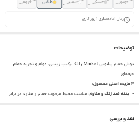
دودی
مشکی
سفید
طلایی
کروم
زمان آماده‌سازی
1
روز کاری
توضیحات
دوش حمام پیانویی City Market؛ ترکیب زیبایی، دوام و تجربه حمام
حرفه‌ای
3 مزیت اصلی محصول:
بدنه ضد زنگ و مقاوم:
مناسب محیط مرطوب حمام و مقاوم در برابر
بخار و رطوبت مداوم.
طراحی پیانویی مدرن:
ظاهر شیک و منظم با کنترل‌های کاربردی برای
نقد و بررسی
استفاده راحت‌تر.
افزایش کیفیت استحمام:
پاشش یکنواخت آب و حس بهتر در حمام