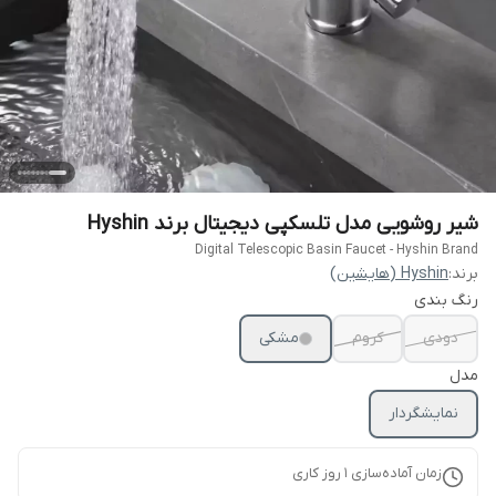
شیر روشویی مدل تلسکپی دیجیتال برند Hyshin
Digital Telescopic Basin Faucet - Hyshin Brand
برند:
Hyshin (هایشین)
رنگ بندی
دودی
کروم
مشکی
مدل
نمایشگردار
زمان آماده‌سازی
1
روز کاری