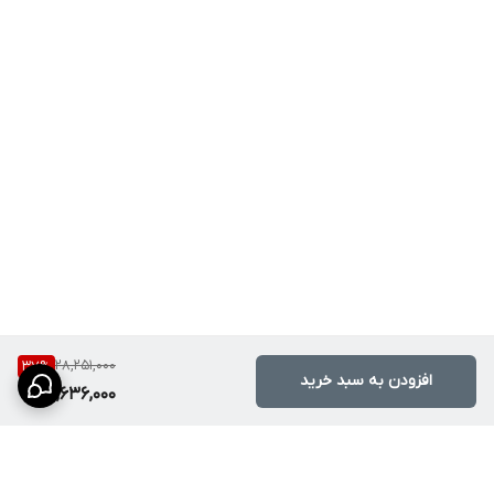
می‌دهند. اما هایشین با استفاده از سیستم توربین داخلی، این مشکل را
حذف کرده است. بدنه این محصول از برنج سنگین ساخته شده که در
برابر خوردگی آب‌های پراملاح ایران بسیار مقاوم است.
نکات مهم هنگام خرید
هنگام خرید شیرآلات دیجیتال، حتماً به اصالت برند و کیفیت کاتریج
توجه کنید. مدل‌های تقلبی مشابه در بازار ممکن است نمایشگرهای
ضعیفی داشته باشند که با فشار پایین آب کار نمی‌کنند. ما در این
فروشگاه با ضمانت اصالت Hyshin، محصولی را به شما ارائه می‌دهیم که
حتی با فشار آب استاندارد شهری نیز عملکرد دیجیتال دقیقی دارد.
موارد استفاده و سناریوهای واقعی
شستشوی راحت صورت:
با چرخاندن سری به سمت بالا، آب به صورت
28,251,000
37
%
افزودن به سبد خرید
فواره‌ای خارج شده و نیازی به خم شدن نیست.
17,636,000
نظافت عمیق سینک:
با حالت دوشی و چرخش ۳۶۰ درجه، گوشه‌ترین
نقاط روشویی را به راحتی آبکشی کنید.