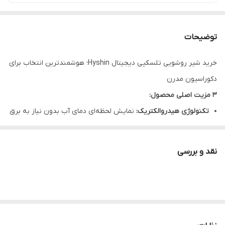
توضیحات
خرید شیر روشویی تلسکپی دیجیتال Hyshin؛ هوشمندترین انتخاب برای
دکوراسیون مدرن
۳ مزیت اصلی محصول:
تکنولوژی هیدروالکتریک:
نمایش لحظه‌ای دمای آب بدون نیاز به برق
و باتری.
طراحی تلسکپی و ۳۶۰ درجه:
قابلیت تغییر ارتفاع و چرخش کامل برای
نقد و بررسی
شستشوی راحت‌تر سر و صورت.
خروجی آب چند حالته:
مجهز به حالت دوشی، پرفشار و کلاسیک برای
صرفه‌جویی در مصرف آب.
معرفی کوتاه
آیا از خم شدن بیش از حد روی روشویی یا پاشش آب به اطراف خسته