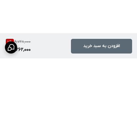
نصب آن مشابه سایر شیرهای سینک استاندارد است و توسط
لوله‌کش به راحتی انجام می‌شود.
آیا فشار آب را کم می‌کند؟
خیر، طراحی خروجی‌ها به گونه‌ای است که فشار را حفظ کرده و توزیع
19,728,000
7
%
افزودن به سبد خرید
آب را بهبود می‌بخشد.
18,262,000
اگر فشار آب خیلی کم باشد، نمایشگر کار می‌کند؟
برای کارکرد نمایشگر، به یک فشار آب استاندارد (حداقل نیم بار) نیاز
است.
آیا این محصول اورجینال است؟
بله، ما اصالت کامل محصولات برند HuaDiao را تضمین می‌کنیم.
نظافت این شیر چگونه است؟
برگشت به بالا
با یک دستمال نرم و آب ولرم؛ از مواد اسیدی قوی استفاده نکنید.
آیا گارانتی دارد؟
بله، سلامت و اصالت کالا توسط ما تضمین می‌شود.