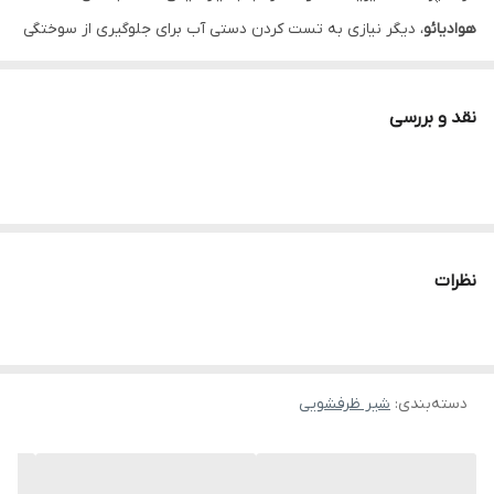
هوادیائو
، دیگر نیازی به تست کردن دستی آب برای جلوگیری از سوختگی
یا سرمای بیش از حد نیست؛ نمایشگر دیجیتال دمای دقیق آب را در
لحظه به شما نشان می‌دهد. علاوه بر این، سیستم
پاشش سه‌حالته
به
نقد و بررسی
شما اجازه می‌دهد تا بسته به نوع ظرف یا نیاز خود (از جریان ملایم برای
میوه‌ها گرفته تا جریان پرفشار برای تمیز کردن ظرف‌های چرب)، حالت آب
را تغییر دهید. این شیر تنها یک وسیله برای خروج آب نیست، بلکه یک
دستیار هوشمند در آشپزخانه شماست که با طراحی ارگونومیک و متریال
درجه یک، دوام و زیبایی را همزمان به ارمغان می‌آورد.
نظرات
خانه‌داران و عاشقان تکنولوژی که به دنبال تجهیزات هوشمند برای
خانه هستند.
افرادی که به دنبال ارتقای سطح لوکس بودن و مدرن بودن آشپزخانه
دسته‌بندی
:
شیر ظرفشویی
خود می‌باشند.
کسانی که به ایمنی (به‌ویژه جلوگیری از سوختگی با نمایش دما)
اهمیت می‌دهند.