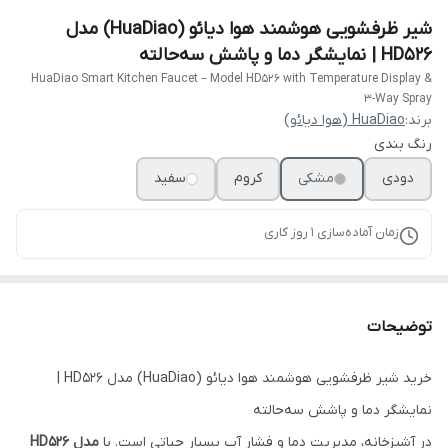
شیر ظرفشویی هوشمند هوا دیائو (HuaDiao) مدل
HD526 | نمایشگر دما و پاشش سه‌حالته
HuaDiao Smart Kitchen Faucet – Model HD526 with Temperature Display &
3-Way Spray
برند:
HuaDiao (هوا دیائو)
رنگ بندی
دودی
مشکی
کروم
سفید
زمان آماده‌سازی
1
روز کاری
توضیحات
خرید شیر ظرفشویی هوشمند هوا دیائو (HuaDiao) مدل HD526 |
نمایشگر دما و پاشش سه‌حالته
در آشپزخانه، مدیریت دما و فشار آب بسیار حیاتی است. با
مدل HD526