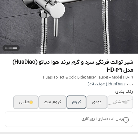
شیر توالت فرنگی سرد و گرم برند هوا دیائو (HuaDiao)
مدل HD-129
HuaDiao Hot & Cold Bidet Mixer Faucet – Model HD-129
برند:
HuaDiao (هوا دیائو)
رنگ بندی
مشکی
دودی
کروم
کروم مات
طلایی
زمان آماده‌سازی
1
روز کاری