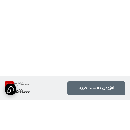
آیا دستگیره آن حساس است؟
خیر، اهرم آن به گونه‌ای طراحی شده
که میزان جریان و دما به تدریج و با دقت تغییر کند.
آیا گارانتی دارد؟
بله، این محصول دارای ضمانت اصالت و سلامت
کیفیت است.
آیا برای توالت فرنگی مناسب است؟
بله، این شیر مخصوص استفاده
در کنار توالت فرنگی طراحی شده است.
آیا برای فشار آب بالا مناسب است؟
بله، قطعات داخلی آن برای تحمل
فشارهای استاندارد ساختمانی طراحی شده‌اند.
نظافت این شیر چگونه است؟
با یک دستمال نمناک و شوینده‌های
13,715,000
30
%
ملایم به راحتی براق می‌شود.
افزودن به سبد خرید
9,599,000
آیا این مدل اورجینال است؟
بله، فروشگاه ما اصالت کالا و متریال درجه
یک هوادیائو را تأیید می‌کند.
راهنمای نصب و نگهداری
حتماً پیش از نصب، از تراز بودن لوله‌های آب گرم و سرد اطمینان