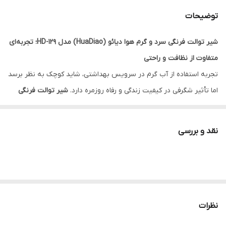
توضیحات
شیر توالت فرنگی سرد و گرم هوا دیائو (HuaDiao) مدل HD-129؛ تجربه‌ای
متفاوت از نظافت و راحتی
تجربه استفاده از آب گرم در سرویس بهداشتی، شاید کوچک به نظر برسد
اما تأثیر شگرفی در کیفیت زندگی و رفاه روزمره دارد.
شیر توالت فرنگی
سرد و گرم هوا دیائو (HuaDiao) مدل HD-129
، با طراحی مینیمال و
ارگونومیک، این امکان را برای شما فراهم می‌کند که دمای آب را دقیقاً
نقد و بررسی
مطابق با سلیقه خود تنظیم کنید. اگر به دنبال ارتقای سطح رفاه و
مدرن‌سازی سرویس بهداشتی خود هستید، این شیر مخلوط با کیفیت
ساخت فوق‌العاده، انتخاب اول شما خواهد بود.
بسیاری از شیرآلات توالت در بازار تنها دارای یک ورودی (معمولاً سرد)
هستند، اما
مدل HD-129 هوادیائو
پا را فراتر گذاشته است. با داشتن
نظرات
قابلیت ترکیب آب سرد و گرم، این شیر نگرانی شما را از سرمای آزاردهنده