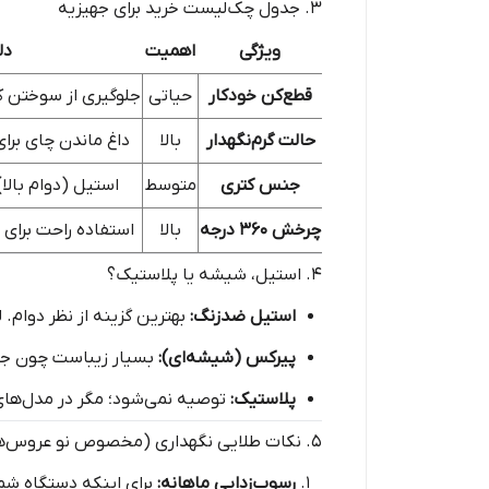
۳. جدول چک‌لیست خرید برای جهیزیه
ویژگی
اهمیت
دل
قطع‌کن خودکار
حیاتی
جلوگیری از سوختن 
حالت گرم‌نگهدار
بالا
داغ ماندن چای برا
جنس کتری
متوسط
استیل (دوام بالا
چرخش ۳۶۰ درجه
بالا
استفاده راحت برای
۴. استیل، شیشه یا پلاستیک؟
استیل ضدزنگ:
بهترین گزینه از نظر دوام. 
پیرکس (شیشه‌ای):
بسیار زیباست چون جوش 
پلاستیک:
توصیه نمی‌شود؛ مگر در مدل‌های بسیار باکیفیت که فاق
۵. نکات طلایی نگهداری (مخصوص نو عروس‌ها)
رسوب‌زدایی ماهانه:
برای اینکه دستگاه شما 