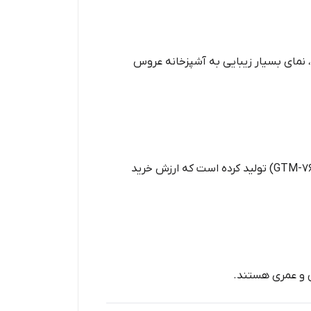
‌ای در تولید چای‌ساز دارد. چای‌سازهای شیشه‌ای فلر با نورپردازی LED آبی، نمای بسیار زیبایی به آشپزخانه عروس
برای کسانی که به دنبال کیفیت خوب با قیمت مناسب هستند، گوسونیک مدل‌های صفحه‌ای بسیار شیکی (مانند GTM-766) تولید کرده است که ارزش خرید
 و عمری هستند.