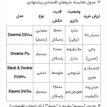
۳. جدول مقایسه جاروهای اقتصادی پیشنهادی
وضعیت
قدرت
ارزش خرید
نوع
مدل
باتری
مکش
ندارد
۱۵۰۰۰
عصایی
بسیار بالا
Deerma DX700
(برقی)
پاسکال
(باسم)
عالی
۵۰ دقیقه
۲۰۰۰۰
بیسیم
Dreame P10
(مدرن)
شارژ
پاسکال
کلاسیک و
Black & Decker
لیتیومی
متوسط
دستی
عمری
PV1420
میان‌رده
۲۵۰۰۰
تعویض‌شو
بیسیم
Xiaomi G9/G10
باکیفیت
پاسکال
۴. جاروی “بیسیم” بخریم یا “باسم”؟ (یک انتخاب اقتصادی)