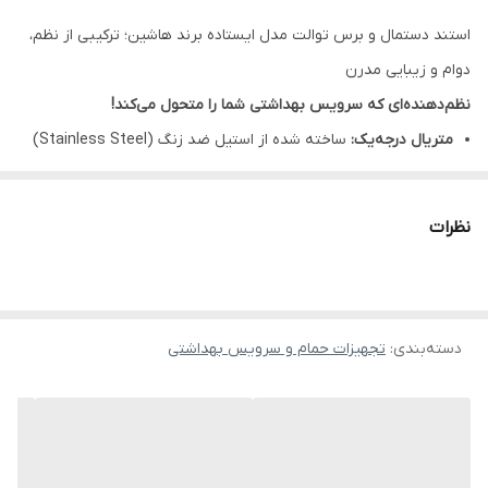
استند دستمال و برس توالت مدل ایستاده برند هاشین؛ ترکیبی از نظم،
دوام و زیبایی مدرن
نظم‌دهنده‌ای که سرویس بهداشتی شما را متحول می‌کند!
متریال درجه‌یک:
ساخته شده از استیل ضد زنگ (Stainless Steel)
مقاوم در برابر رطوبت ۱۰۰ درصدی.
طراحی بهینه (Compact Design):
اشغال کمترین فضای ممکن در
نظرات
کنار کارایی دوبرابر (نگهدارنده دستمال + برس).
نصب بدون تخریب:
بدون نیاز به سوراخ‌کاری دیوار؛ جابه‌جایی آسان و
پایداری فوق‌العاده.
دسته‌بندی
:
معرفی کوتاه محصول
تجهیزات حمام و سرویس بهداشتی
آیا از سوراخ کردن کاشی‌های گران‌قیمت برای نصب جا دستمالی خسته
شده‌اید؟ یا فضای کافی برای قرار دادن جداگانه برس و دستمال ندارید؟
استند ایستاده هاشین
راه‌حلی هوشمندانه برای خانه‌های مدرن است.