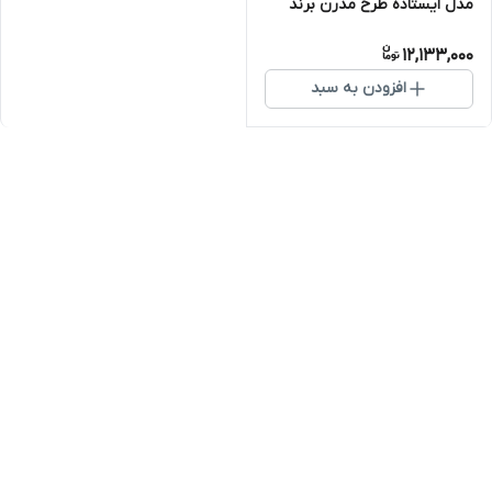
مدل ایستاده طرح مدرن برند
هاشین (تمام استیل ضد زنگ)
12,133,000
افزودن به سبد