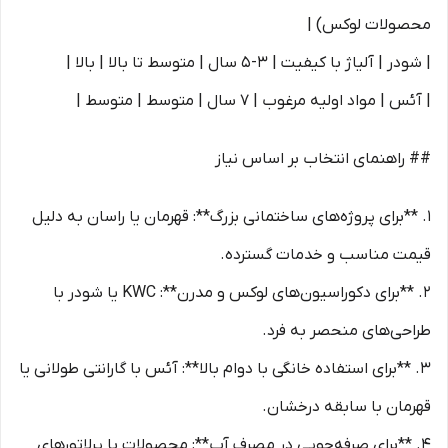
محصولات لوکس) |
| شودر | آلیاژ با کیفیت | 3-5 سال | متوسط تا بالا | بالا |
| آئس | مواد اولیه مرغوب | 7 سال | متوسط | متوسط |
## راهنمای انتخاب بر اساس نیاز
1. **برای پروژه‌های ساختمانی بزرگ**: قهرمان یا راسان به دلیل
قیمت مناسب و خدمات گسترده.
2. **برای دکوراسیون‌های لوکس و مدرن**: KWC یا شودر با
طراحی‌های منحصر به فرد.
3. **برای استفاده خانگی با دوام بالا**: آئس با گارانتی طولانی یا
قهرمان با سابقه درخشان.
4. **برای صرفه‌جویی در مصرف آب**: محصولات با پرلاتورهای