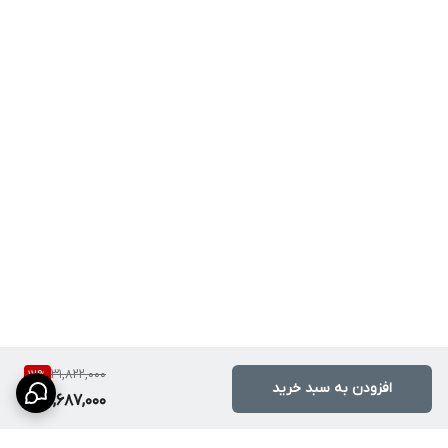
سطح صاف و طراحی ساده باعث می‌شود تمیز کردن آن راحت‌تر باشد.
مزایا و معایب
مزایا
• اشغال فضای کم
• طراحی مدرن و زیبا
• دو شعله قدرتمند
• مصرف بهینه گاز
• مناسب آشپزخانه‌های کوچک
• تمیزکاری آسان
معایب
• برای خانواده‌های پرجمعیت ممکن است محدود باشد
• تعداد شعله کمتر نسبت به مدل‌های بزرگ‌تر
31,822,000
12
%
افزودن به سبد خرید
27,687,000
سناریوی واقعی استفاده
فرض کنید در یک آشپزخانه کوچک زندگی می‌کنید و نمی‌خواهید فضای