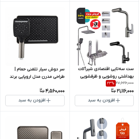
ست سه‌تایی اقتصادی شیرآلات
سر دوش سیار تلفنی حمام |
بهداشتی روشویی و ظرفشویی
طراحی مدرن مدل اروپایی برند
27,626,000
23
%
چهارحالته + دوش حمام پیانویی
متفرقه باکیفیت
4,560,000
21,116,000
مدرن و بادوام
افزودن به سبد
افزودن به سبد