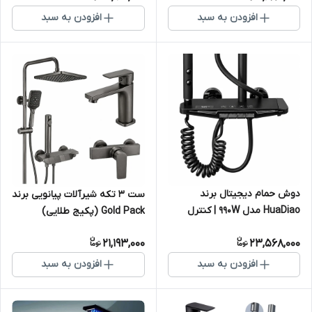
افزودن به سبد
افزودن به سبد
دوش حمام دیجیتال برند
ست ۳ تکه شیرآلات پیانویی برند
HuaDiao مدل 990W | کنترل
Gold Pack (پکیج طلایی)
دمای هوشمند و طراحی مدرن
21,193,000
23,568,000
افزودن به سبد
افزودن به سبد