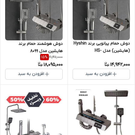
دوش حمام پیانویی برند Hyshin
دوش هوشمند حمام برند
(هایشین) مدل HS-
هایشین مدل 8099
21,411,000
15
%
8099هوشمند کنترل دما با
18,095,000
14,942,000
نمایشگر دیجیتال
افزودن به سبد
افزودن به سبد