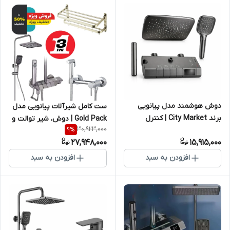
دوش هوشمند مدل پیانویی
ست کامل شیرآلات پیانویی مدل
برند City Market | کنترل
Gold Pack | دوش، شیر توالت و
30,923,000
9
%
دیجیتال دما و طراحی مدرن
جا حوله
27,948,000
15,915,000
افزودن به سبد
افزودن به سبد