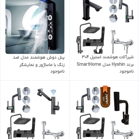
شیرآلات هوشمند استیل 304
پنل دوش هوشمند مدل ضد
برند Hyshin مدل SmartHome
زنگ با ماساژور و نمایشگر
ناموجود
ناموجود
304 Set
دیجیتال برند PING تمام استیل