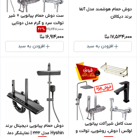
دوش حمام هوشمند مدل آلفا
ست دوش حمام پیانویی + شیر
برند دیکالان
توالت سرد و گرم مدل دوتایی
29,247,000
42
%
برند Gold Pack ( پکیج طلایی )
16,914,000
17,534,000
افزودن به سبد
افزودن به سبد
ست کامل شیرآلات پیانویی
دوش حمام پیانویی دیجیتال برند
لوکس | دوش، روشویی، توالت و
Hyshin مدل 2222 | نمایشگر دما،