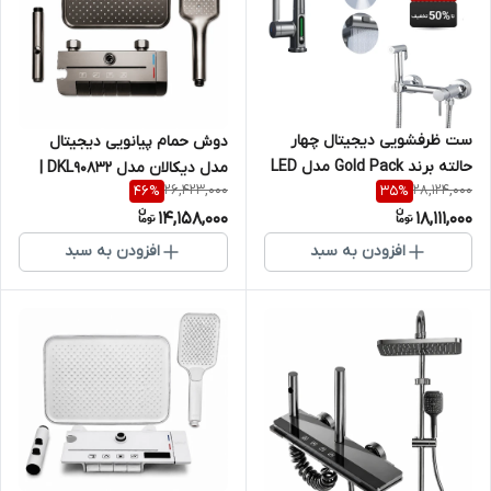
ست ظرفشویی دیجیتال چهار
دوش حمام پیانویی دیجیتال
حالته برند Gold Pack مدل LED
مدل دیکالان مدل DKL90832 |
26,423,000
28,124,000
46
%
35
%
4 Mode Set + ست شیر توالت
رنگ دودی لوکس
14,158,000
18,111,000
فرنگی سرد و گرم
افزودن به سبد
افزودن به سبد