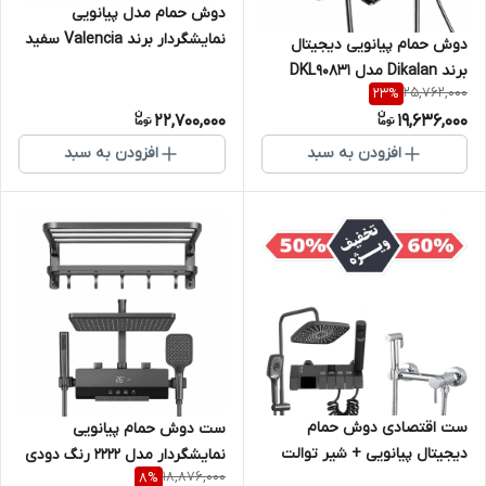
دوش حمام مدل پیانویی
نمایشگردار برند Valencia سفید
دوش حمام پیانویی دیجیتال
برند Dikalan مدل DKL90831
25,762,000
23
%
22,700,000
19,636,000
افزودن به سبد
افزودن به سبد
ست اقتصادی دوش حمام
ست دوش حمام پیانویی
دیجیتال پیانویی + شیر توالت
نمایشگردار مدل 2222 رنگ دودی
18,876,000
8
%
فرنگی سرد و گرم Gold Pack |
وجاحوله ای برند Gold Pack (