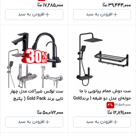
17,285,000
39,444,000
پکیج طلایی مدرن
پکیج طلایی )
افزودن به سبد
افزودن به سبد
ست دوش حمام پیانویی با جا
ست لوکس شیرآلات مدل چهار
حوله‌ای مدل دو طبقه | برندGold
تایی برند Gold Pack ( پکیج
13,502,000
4
%
Pack ( پکیج طلایی )
طلایی )
50,072,000
12,891,000
افزودن به سبد
افزودن به سبد