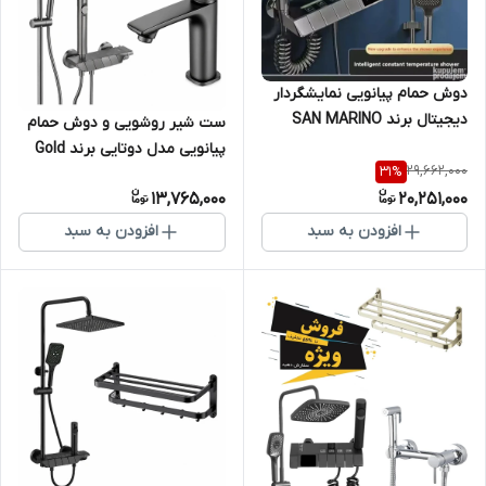
دوش حمام پیانویی نمایشگردار
دیجیتال برند SAN MARINO
ست شیر روشویی و دوش حمام
مدل 0003G – رنگ دودی با
پیانویی مدل دوتایی برند Gold
29,662,000
نمایشگر دما
31
%
Pack (پکیج طلایی)
13,765,000
20,251,000
افزودن به سبد
افزودن به سبد