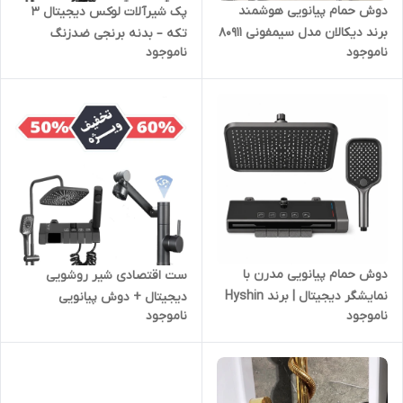
دوش حمام پیانویی هوشمند
پک شیرآلات لوکس دیجیتال ۳
برند دیکالان مدل سیمفونی 80911
تکه – بدنه برنجی ضدزنگ
ناموجود
ناموجود
رنگ دلفینی
(پرمیوم)
دوش حمام پیانویی مدرن با
ست اقتصادی شیر روشویی
نمایشگر دیجیتال | برند Hyshin
دیجیتال + دوش پیانویی
ناموجود
ناموجود
مدل X-Piano Pro
نمایشگردار Gold Pack | کنترل
دمای هوشمند