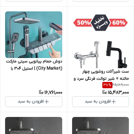
دوش حمام پیانویی سیتی مارکت
(City Market) | استیل ۳۰۴ با
ست شیرآلات روشویی چهار
شاتاف و نازل
حالته + شیر توالت فرنگی سرد و
25,189,000
38
%
گرم برند Gold Pack | ست تمام
16,761,000
15,483,000
برنجی ضد زنگ
افزودن به سبد
افزودن به سبد