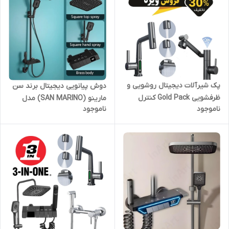
پک شیرآلات دیجیتال روشویی و
دوش پیانویی دیجیتال برند سن
ظرفشویی Gold Pack کنترل
مارینو (SAN MARINO) مدل
ناموجود
ناموجود
دمای هوشمند و طراحی لوکس
SM-4D
برای سبک زندگی مدرن