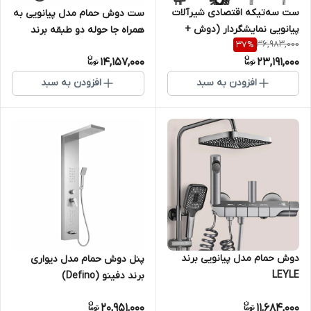
ست سه‌تیکه اقتصادی شیرآلات
ست دوش حمام مدل پیانویی به
پیانویی نمایشگردار (دوش +
همراه جا حوله دو طبقه برند
36,983,000
37
%
شیر توالت + جا حوله)
Gold Pack ( پکیج طلایی )
14,157,000
23,191,000
افزودن به سبد
افزودن به سبد
دوش حمام مدل پیانویی برند
پنل دوش حمام مدل دیواری
LEYLE
برند دفینو (Defino)
20,951,000
11,684,000