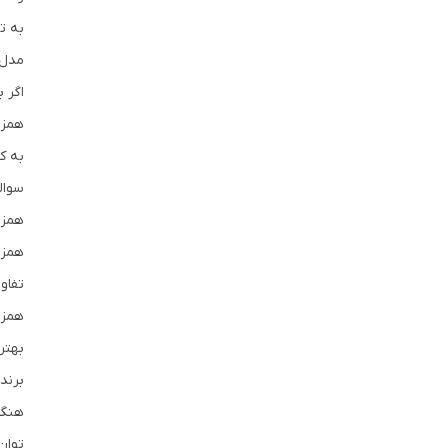
به ت
مدل‌
اگر 
همزن
به ک
سوالا
همزن
همزن
تفاو
همزن
بهتر
برند
هنگا
توان