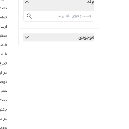
برند
تضمی
تمام
ارسا
سفار
موجودی
قیمت
قیمت
تنوع
در ا
توضی
همزن
دستگ
یکنو
در د
معمو