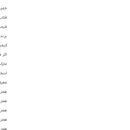
خمیر
قلاب
قیمت
برند
کیفی
اگر 
مارک
انتخ
معرف
همزن
همزن
همزن
همزن
همزن