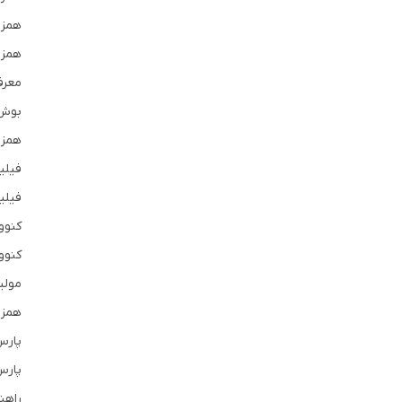
همزن
همزن
معرف
بوش
همزن
فیل
فیلی
کنوو
کنوو
مول
همزن
پارس
پارس
راهن