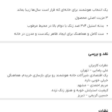
یک انتخاب هوشمند برای خانه‌ای که قرار است سال‌ها زیبا بماند
۳ مزیت اصلی محصول
بدنه استیل 304 ضد زنگ با دوام بالا در محیط مرطوب
ست کامل و هماهنگ برای ایجاد ظاهر یکدست و مدرن در خانه
ارزش خرید بالا نسبت به قیمت، کیفیت متریال و طول عمر
معرفی کوتاه محصول
نقد و بررسی
اگر از شیرآلاتی خسته شده‌اید که بعد از مدتی لک می‌گیرند، زنگ می‌زنند
نظرات کاربران
یا ظاهر اولیه‌شان را از دست می‌دهند، این ست می‌تواند یک انتخاب
علی رضایی – تهران
مطمئن‌تر باشد. پک اقتصادی شیرآلات هوشمند Hyshin مدل
پک اقتصادی شیرآلات خانه هوشمند رو برای بازسازی خریدم، هماهنگی
خیلی خوبی داره.
SmartHome 304 Set با بدنه استیل 304 ضد زنگ، طراحی مدرن و
مریم احمدی – مشهد
هماهنگ، هم ظاهر خانه را ارتقا می‌دهد و هم خیال شما را از بابت دوام،
کیفیت استیلش خوبه و هنوز زنگ نزده.
حسین کریمی – تبریز
نظافت آسان و استفاده روزمره راحت‌تر می‌کند.
نسبت به قیمتش ارزش خرید داره.
زهرا محمدی – شیراز
انتخاب شیرآلات، فقط انتخاب یک وسیله مصرفی نیست؛ بخشی از
دوش پیانویی LED واقعاً حمام رو مدرن کرده.
نظرات