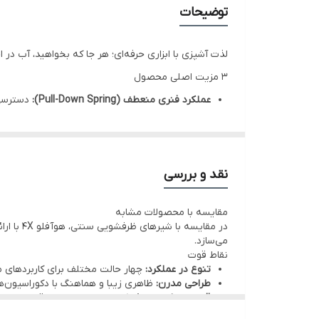
توضیحات
لذت آشپزی با ابزاری حرفه‌ای؛ هر جا که بخواهید، آب در 
۳ مزیت اصلی محصول
عملکرد فنری منعطف (Pull-Down Spring):
دسترسی 
چرخش ۳۶۰ درجه:
آزادی عمل کامل برای آشپزخانه‌های
طراحی لوکس و مدرن:
ارتقای سطح دکوراسیون آشپز
معرفی کوتاه محصول
نقد و بررسی
آشپزخانه قلب خانه است و شیر ظرفشویی، پرکاربردترین
مقایسه با محصولات مشابه
م
در مقایسه با شیرهای ظرفشویی سنتی، هوآفلو ۴X با ارائه چهار حالت خروجی آب، انعطاف‌پذیری بیشتری را فراهم می‌کند.
تجربه‌ای لذت‌بخش تبدیل می‌کند.
می‌سازد.
نقاط قوت
آیا از فضای محدود شیرهای ظرفشویی معمولی خسته‌ شده‌
تنوع در عملکرد:
چهار حالت مختلف برای کاربردهای 
ساخته شده و با پوششی مقاوم در برابر خوردگی و جرم‌گی
طراحی مدرن:
ظاهری زیبا و هماهنگ با دکوراسیون‌
قیمت مناسب:
ارائه کیفیت بالا با هزینه اقتصادی
نقطه قوت این شیر،
طراحی فنری (Spring-Loaded)
آن ا
نقاط ضعف