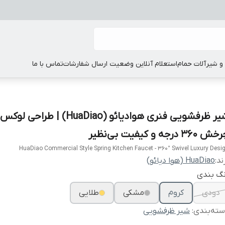
 شیرآلات حمام
استعلام آنلاین وضعیت ارسال شفارشات
تماس با ما
شیر ظرفشویی فنری هوادیائو (HuaDiao) | طراحی لوکس
 ۳۶۰ درجه و کیفیت بی‌نظیر
HuaDiao Commercial Style Spring Kitchen Faucet - 360° Swivel Luxury Desi
ند:
HuaDiao (هوا دیائو)
نگ بندی
دودی
کروم
مشکی
طلایی
ته‌بندی
:
شیر ظرفشویی