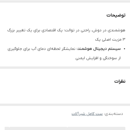
توضیحات
هوشمندی در دوش، راحتی در توالت؛ پک اقتصادی برای یک تغییر بزرگ
۳ مزیت اصلی پک
سیستم دیجیتال هوشمند:
نمایشگر لحظه‌ای دمای آب برای جلوگیری
از سوختگی و افزایش ایمنی
طراحی پیانویی مدرن:
کنترل جریان آب با کلیدهای فشاری؛ کاربری
آسان و ظاهری کاملاً متفاوت
نظرات
صرفه اقتصادی بالا (پک سه‌تیکه):
تهیه همزمان سه نیاز اصلی
سرویس بهداشتی با قیمتی بسیار کمتر از خرید تکی
معرفی کوتاه محصول
دسته‌بندی
:
پک سه‌تیکه شیرآلات پیانویی
ست کامل شیرآلات
، پاسخی جامع به نیازهای یک سرویس
بهداشتی مدرن است. این مجموعه شامل یک سیستم دوش پیانویی