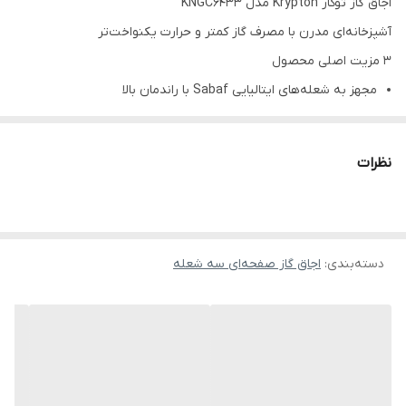
اجاق گاز توکار Krypton مدل KNGC6433
آشپزخانه‌ای مدرن با مصرف گاز کمتر و حرارت یکنواخت‌تر
3 مزیت اصلی محصول
مجهز به شعله‌های ایتالیایی Sabaf با راندمان بالا
صفحه شیشه‌ای سکوریت مقاوم و زیبا
سیستم جرقه‌زن پالسی برای روشن شدن سریع و ایمن
نظرات
اگر به دنبال یک اجاق گاز توکار شیک، کم‌مصرف و مناسب آشپزخانه‌های
مدرن هستید، Krypton KNGC6433 می‌تواند انتخابی هوشمندانه باشد.
این مدل با بهره‌گیری از شعله‌های Sabaf، صفحه شیشه‌ای مقاوم و
دسته‌بندی
:
اجاق گاز صفحه‌ای سه شعله
سیستم جرقه‌زن پالسی، علاوه بر زیبایی ظاهری، عملکردی مطمئن و
اقتصادی را برای استفاده روزمره فراهم می‌کند.
مزایای محصول
طراحی توکار مدرن و مینیمال
صفحه شیشه‌ای سکوریت مقاوم در برابر حرارت