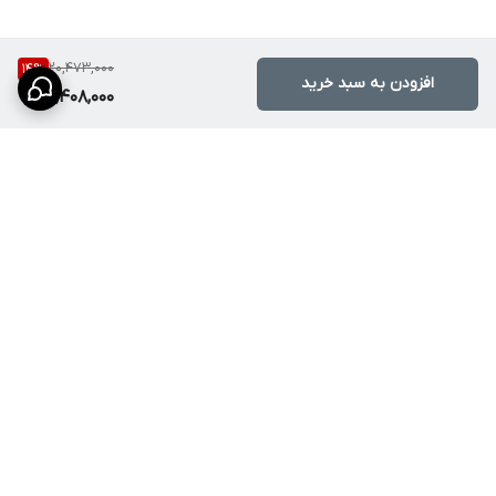
جنس بدنه
شیشه مقاوم حرارتی
20,473,000
14
%
افزودن به سبد خرید
مزایا و معایب واقعی
17,408,000
مزایا
طراحی مدرن و جذاب
مصرف گاز اقتصادی
شعله‌های Sabaf با عملکرد حرفه‌ای
نظافت آسان
جرقه‌زن سریع و ایمن
برگشت به بالا
کیفیت ساخت مناسب
معایب
صفحه شیشه‌ای نیازمند مراقبت بیشتر نسبت به استیل است
برای خانواده‌های پرجمعیت ممکن است تعداد شعله محدود باشد
هزینه تعویض قطعات Sabaf معمولاً بالاتر از شعله‌های معمولی