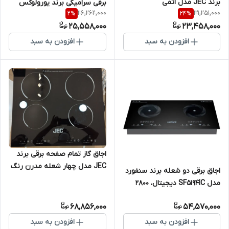
برند JEC مدل اتمی
برقی سرامیکی برند یورولوکس
26,262,000
31,251,000
2
%
24
%
مدل EU-GH3633GSN
25,558,000
23,458,000
افزودن به سبد
افزودن به سبد
اجاق گاز تمام صفحه برقی برند
JEC مدل چهار شعله مدرن رنگ
اجاق برقی دو شعله برند سنفورد
مشکی
مدل SF5194IC دیجیتال، 2800
وات
68,856,000
54,570,000
افزودن به سبد
افزودن به سبد