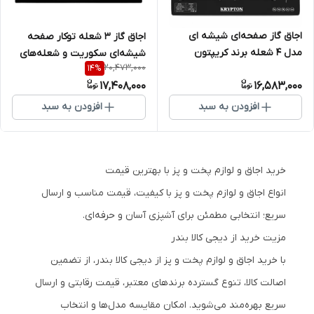
اجاق گاز صفحه‌ای شیشه ای
اجاق گاز 3 شعله توکار صفحه
مدل ۴ شعله برند کریپتون
شیشه‌ای سکوریت و شعله‌های
20,473,000
14
%
Sabaf کم‌مصرف مدل
17,408,000
16,583,000
KNGC6433 برند Krypton
افزودن به سبد
افزودن به سبد
خرید اجاق و لوازم پخت و پز با بهترین قیمت
انواع اجاق و لوازم پخت و پز با کیفیت، قیمت مناسب و ارسال
سریع؛ انتخابی مطمئن برای آشپزی آسان و حرفه‌ای.
مزیت خرید از دیجی کالا بندر
با خرید اجاق و لوازم پخت و پز از دیجی کالا بندر، از تضمین
اصالت کالا، تنوع گسترده برندهای معتبر، قیمت رقابتی و ارسال
سریع بهره‌مند می‌شوید. امکان مقایسه مدل‌ها و انتخاب