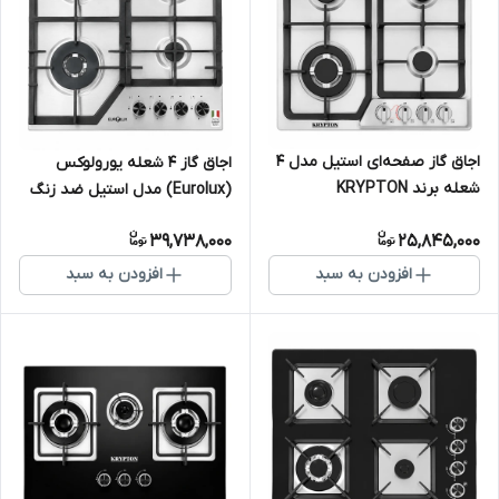
اجاق گاز صفحه‌ای استیل مدل ۴
اجاق گاز ۴ شعله یورولوکس
شعله برند KRYPTON
(Eurolux) مدل استیل ضد زنگ
و ایمن
39,738,000
25,845,000
افزودن به سبد
افزودن به سبد