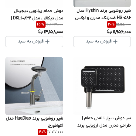
شیر روشویی برند Hyshin مدل
دوش حمام پیانویی دیجیتال
HS-586 ضدزنگ، مدرن و لوکس
مدل دیکالان مدل DKL90832 |
26,423,000
15,115,000
46
%
20
%
رنگ دودی لوکس
14,158,000
11,956,000
افزودن به سبد
افزودن به سبد
سر دوش سیار تلفنی حمام |
شیر روشویی برند HuaDiao مدل
طراحی مدرن مدل اروپایی برند
آکوافورج
17,017,000
40
%
متفرقه باکیفیت