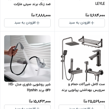
LEYLE
ضد زنگ برند سیتی مارکت
2,888,000
11,684,000
افزودن به سبد
افزودن به سبد
ست کامل شیرآلات حمام و
شیر روشویی شاوری مدل HS-
سرویس بهداشتی پیانویی برند
546 برند Hyshin
Gold Pack (پکیج طلایی)
15,843,000
25,569,000
افزودن به سبد
افزودن به سبد