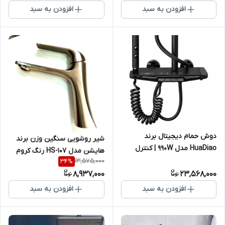
افزودن به سبد
افزودن به سبد
دوش حمام دیجیتال برند
شیر روشویی سنگین وزن برند
HuaDiao مدل 990W | کنترل
هایشن مدل HS-107 رنگ کروم
دمای هوشمند و طراحی مدرن
13,575,000
34
%
8,937,000
23,568,000
افزودن به سبد
افزودن به سبد