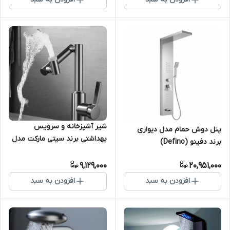
شیر آشپزخانه و سرویس
پنل دوش حمام مدل دیواری
بهداشتی برند سیتی مارکت مدل
برند دفینو (Defino)
QJ7123 با چرخش 360 درجه و
حالت‌های پاشش چندگانه
9,129,000
20,951,000
افزودن به سبد
افزودن به سبد