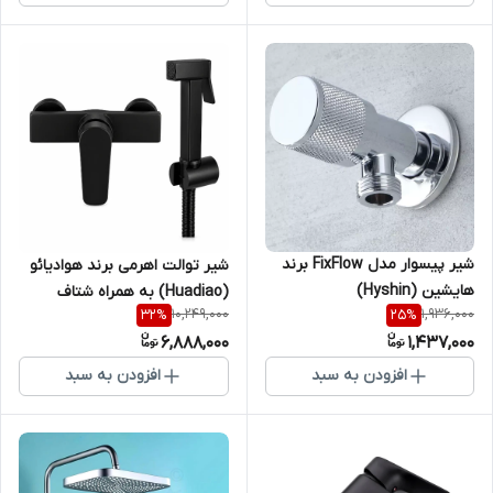
شیر پیسوار مدل FixFlow برند
شیر توالت اهرمی برند هوادیائو
هایشین (Hyshin)
(Huadiao) به همراه شتاف
10,249,000
1,936,000
32
%
25
%
6,888,000
1,437,000
افزودن به سبد
افزودن به سبد