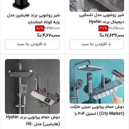
شیر روشویی مدل تلسکپی
شیر روشویی برند هایشین مدل
دیجیتال برند Hyshin
پایه کوتاه استاندارد
9,357,000
28,251,000
50
%
37
%
4,670,000
17,636,000
افزودن به سبد
افزودن به سبد
دوش حمام پیانویی سیتی مارکت
(City Market) | استیل ۳۰۴ با
دوش حمام پیانویی برند Hyshin
شاتاف و نازل
(هایشین) مدل HS-