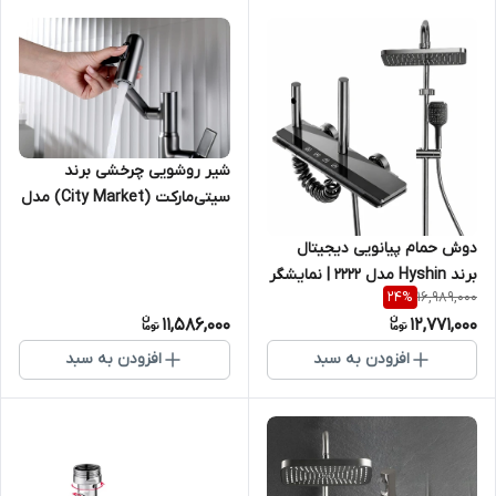
شیر روشویی چرخشی برند
سیتی‌مارکت (City Market) مدل
CT-9338 | دارای ۳ حالت پاشش
دوش حمام پیانویی دیجیتال
آب
برند Hyshin مدل 2222 | نمایشگر
16,989,000
24
%
دما، زمان رنگ دودی
11,586,000
12,771,000
افزودن به سبد
افزودن به سبد