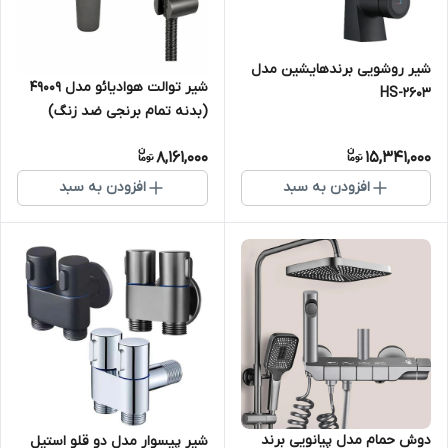
شیر روشویی برندهایشین مدل
شیر توالت هوادیائو مدل 49009
HS-2603
(بدنه تمام برنجی ضد زنگ)
8,161,000
15,341,000
افزودن به سبد
افزودن به سبد
دوش حمام مدل پیانویی برند
شیر پیسوار مدل دو قلو استیل