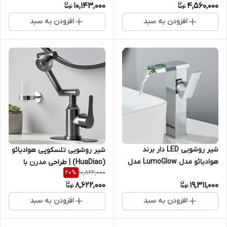
10,143,000
4,560,000
افزودن به سبد
افزودن به سبد
شیر روشویی LED دار برند
شیر روشویی تلسکوپی هوادیائو
هوادیائو مدل LumoGlow مدل
(HuaDiao) | طراحی مدرن با
10,822,000
20
%
پایه بلند HD-5114A و پایه کوتاه
قابلیت چرخش و کشش
8,622,000
19,311,000
HD-5114
افزودن به سبد
افزودن به سبد