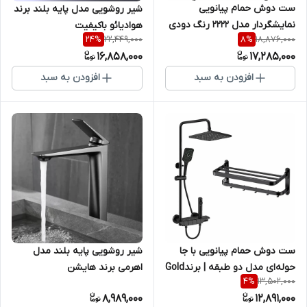
ست دوش حمام پیانویی
شیر روشویی مدل پایه بلند برند
نمایشگردار مدل 2222 رنگ دودی
هوادیائو باکیفیت
22,449,000
18,876,000
24
%
8
%
وجاحوله ای برند Gold Pack (
16,858,000
17,285,000
پکیج طلایی )
افزودن به سبد
افزودن به سبد
ست دوش حمام پیانویی با جا
شیر روشویی پایه بلند مدل
حوله‌ای مدل دو طبقه | برندGold
اهرمی برند هایشن
13,502,000
4
%
Pack ( پکیج طلایی )
8,989,000
12,891,000