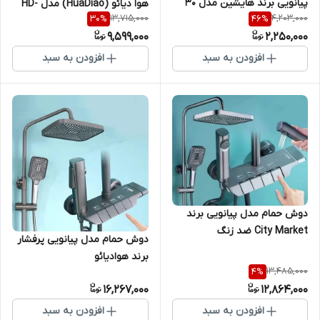
پیانویی برند هایشین مدل 30
هوا دیائو (HuaDiao) مدل HD-
13,715,000
4,203,000
30
%
46
%
سانتی
129
9,599,000
2,250,000
افزودن به سبد
افزودن به سبد
دوش حمام مدل پیانویی برند
City Market ضد زنگ
دوش حمام مدل پیانویی پرفشار
برند هوادیائو
13,485,000
4
%
16,267,000
12,864,000
افزودن به سبد
افزودن به سبد