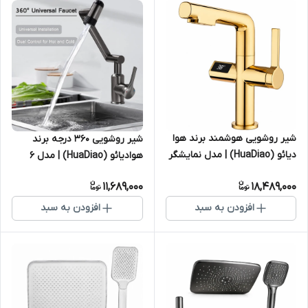
شیر روشویی هوشمند برند هوا
شیر روشویی ۳۶۰ درجه برند
دیائو (HuaDiao) | مدل نمایشگر
هوادیائو (HuaDiao) | مدل ۶
دما و ارتفاع قابل تنظیم
حالته - رنگ دودی
11,689,000
18,489,000
افزودن به سبد
افزودن به سبد