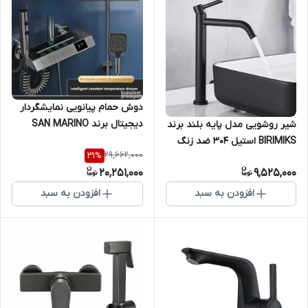
دوش حمام پیانویی نمایشگردار
دیجیتال برند SAN MARINO
شیر روشویی مدل پایه بلند برند
مدل 0003G – رنگ دودی با
BIRIMIKS استیل 304 ضد زنگ
29,662,000
31
%
نمایشگر دما
20,251,000
9,525,000
افزودن به سبد
افزودن به سبد