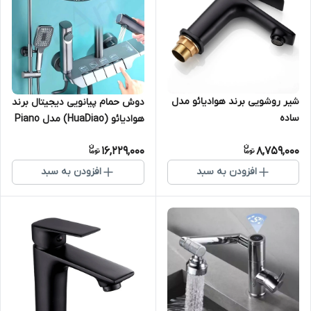
شیر روشویی برند هوادیائو مدل
دوش حمام پیانویی دیجیتال برند
ساده
هوادیائو (HuaDiao) مدل Piano
Shower
16,229,000
8,759,000
افزودن به سبد
افزودن به سبد