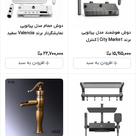
دوش حمام مدل پیانویی
دوش هوشمند مدل پیانویی
نمایشگردار برند Valencia سفید
برند City Market | کنترل
دیجیتال دما و طراحی مدرن
22,700,000
15,915,000
افزودن به سبد
افزودن به سبد