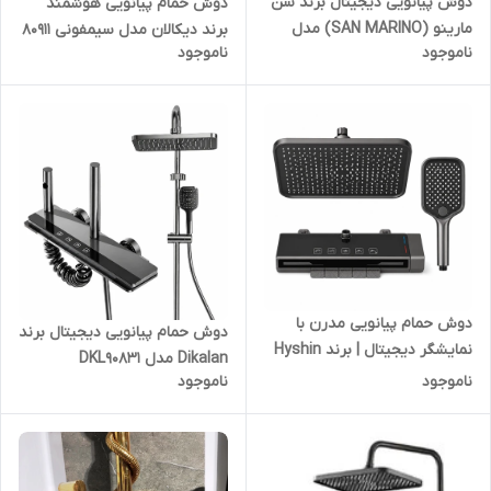
دوش پیانویی دیجیتال برند سن
دوش حمام پیانویی هوشمند
مارینو (SAN MARINO) مدل
برند دیکالان مدل سیمفونی 80911
ناموجود
ناموجود
SM-4D
رنگ دلفینی
دوش حمام پیانویی مدرن با
دوش حمام پیانویی دیجیتال برند
نمایشگر دیجیتال | برند Hyshin
Dikalan مدل DKL90831
مدل X-Piano Pro
ناموجود
ناموجود