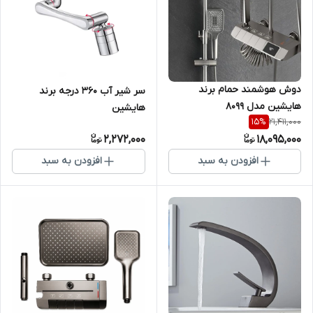
دوش هوشمند حمام برند
سر شیر آب 360 درجه برند
هایشین مدل 8099
هایشین
21,411,000
15
%
2,272,000
18,095,000
افزودن به سبد
افزودن به سبد