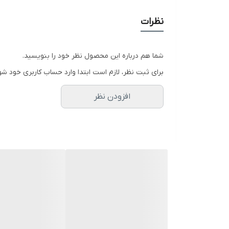
صرفه اقتصادی بالا (پک سه‌تیکه):
تهیه همزمان سه 
معرفی کوتاه محصول
نظرات
پک سه‌تیکه شیرآلات پیانویی
، پاسخی جامع به نیازهای
و یک جا حوله استیل هماهنگ است. با خرید این پک، شما 
شما هم درباره این محصول نظر خود را بنویسید.
(نمایشگر دما و سیستم فشاری) مجهز می‌کنید
برای ثبت نظر، لازم است ابتدا وارد حساب کاربری خود شو
آیا م
افزودن نظر
دستگیره‌ها نخواهید بود. این پک اقتصادی نه تنها شا
حوله استیل، چیدمان شما را کامل می‌کند.
این پک برای کسانی طراحی شده که می‌خواهند بدون هزین
استیل ضد زنگ این محصولات در کنار دوام طولانی‌مدت، ا
ویژگی‌ها و ارزش‌آفرینی
نمایشگر هوشمند دمای آب:
بدون نیاز به باتری (تول
بدنه مقاوم استیل ۳۰۴:
ضد زنگ، ضد لک و دارای مقاو
طراحی ارگونومیک دوش:
دارای سردوش بارانی و دو