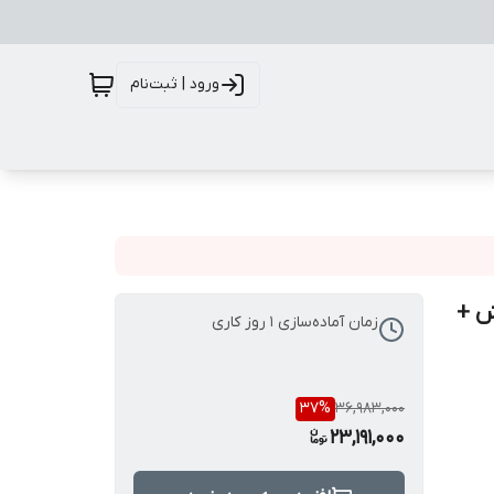
ورود | ثبت‌نام
ش +
زمان آماده‌سازی
1
روز کاری
37
%
36,983,000
23,191,000