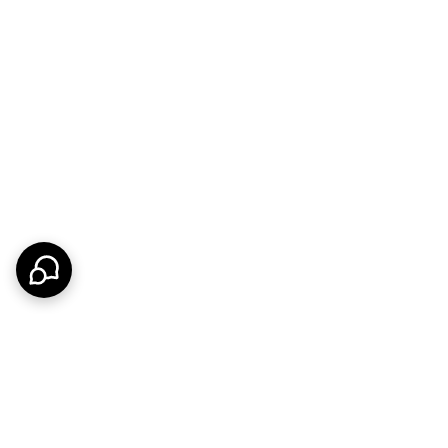
د این ست، علاوه بر بهره‌مندی از
دوش دیجیتال و
 است.