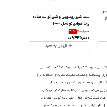
یر
ست شیر روشویی و شیر توالت ساده
مال
برند هوادیائو مدل 4009
رولی مدل سرویس بهداشتی برند Gold
32
%
13,918,000
9,445,000
افزودن به سبد
 در این حوزه، **شیرآلات هوشمند** هستند. این
وژی پیشرفته و مصرف بهینه، تجربه‌ای متفاوت برای
ا امکان می‌دهند بدون تماس دست، جریان آب را
ویی می‌کند. برخی مدل‌ها به نمایشگر دیجیتال
های پیشرفته‌تر امکان اتصال به گوشی همراه یا
 از نظر طراحی، شیرآلات هوشمند در سبک‌های