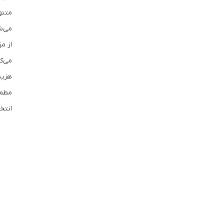
متنو
می‌ش
از م
می‌ک
هزین
مطمئ
انتخا