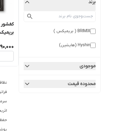
برند
BRIMIX ( بریمیکس )
سانتی‌م
Hyshin (هایشین)
390,000
موجودی
نظاف
محدوده قیمت
فرات
سرمای
اثرب
حفظ 
پوشش