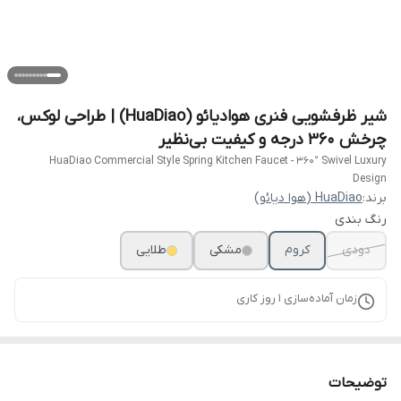
شیر ظرفشویی فنری هوادیائو (HuaDiao) | طراحی لوکس،
چرخش ۳۶۰ درجه و کیفیت بی‌نظیر
HuaDiao Commercial Style Spring Kitchen Faucet - 360° Swivel Luxury
Design
برند:
HuaDiao (هوا دیائو)
رنگ بندی
دودی
کروم
مشکی
طلایی
زمان آماده‌سازی
1
روز کاری
توضیحات