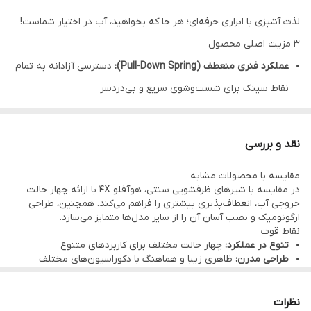
لذت آشپزی با ابزاری حرفه‌ای؛ هر جا که بخواهید، آب در اختیار شماست!
۳ مزیت اصلی محصول
عملکرد فنری منعطف (Pull-Down Spring):
دسترسی آزادانه به تمام
نقاط سینک برای شست‌وشوی سریع و بی‌دردسر
چرخش ۳۶۰ درجه:
آزادی عمل کامل برای آشپزخانه‌های بزرگ و جزیره‌ای
طراحی لوکس و مدرن:
ارتقای سطح دکوراسیون آشپزخانه با ظاهر
نقد و بررسی
صنعتی و شیک
مقایسه با محصولات مشابه
معرفی کوتاه محصول
در مقایسه با شیرهای ظرفشویی سنتی، هوآفلو ۴X با ارائه چهار حالت
آشپزخانه قلب خانه است و شیر ظرفشویی، پرکاربردترین تجهیز آن. شیر
خروجی آب، انعطاف‌پذیری بیشتری را فراهم می‌کند.
همچنین، طراحی
ارگونومیک و نصب آسان آن را از سایر مدل‌ها متمایز می‌سازد.
ظرفشویی فنری
هوادیائو (HuaDiao)
با ترکیبِ طراحی صنعتی و ظرافتِ
نقاط قوت
لوکس، استانداردهای آشپزی شما را تغییر می‌دهد. این محصول با فنر
تنوع در عملکرد:
چهار حالت مختلف برای کاربردهای متنوع
طراحی مدرن:
ظاهری زیبا و هماهنگ با دکوراسیون‌های مختلف
منعطف و چرخش کامل ۳۶۰ درجه، نه تنها ظاهر آشپزخانه شما را مدرن و
قیمت مناسب:
ارائه کیفیت بالا با هزینه اقتصادی
نقاط ضعف
حرفه‌ای نشان می‌دهد، بلکه سختیِ شست‌وشوی ظروف بزرگ و تمیز
عدم وجود نمایشگر دما:
برخلاف برخی مدل‌ها، فاقد نمایشگر دمای آب
نظرات
کردن سینک را به تجربه‌ای لذت‌بخش تبدیل می‌کند.