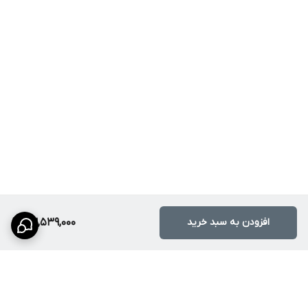
پیش از نصب:
ابعاد دقیق کابینت و برش روی صفحه کابینت را با ابعاد سینک
مطابقت دهید.
محل دریچه سیفون و خروجی لوله را بررسی کنید.
اگر سینک توکار است، از نصاب حرفه‌ای کمک بگیرید تا بریدگی صفحه
کابینت دقیق انجام شود.
نکات نصب:
از واشرها و چسب‌های سیفون باکیفیت استفاده کنید تا در آینده
نشتی ایجاد نشود.
بعد از نصب، یک بار تمام اتصالات را با آب گرم چک کنید.
افزودن به سبد خرید
23,539,000
نکات نگهداری
تمیز کردن روزانه:
پس از هر بار شستشو، با یک اسفنج نرم بدنه
سینک را تمیز کنید.
اجتناب از فلزات تیز:
از سیم ظرفشویی خشن یا فلزات تیز روی سطح