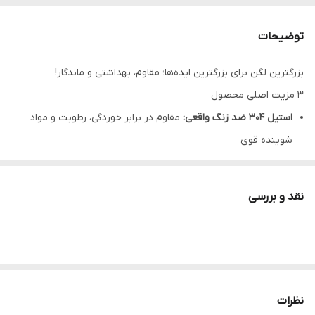
توضیحات
بزرگترین لگن برای بزرگترین ایده‌ها؛ مقاوم، بهداشتی و ماندگار!
۳ مزیت اصلی محصول
استیل 304 ضد زنگ واقعی:
مقاوم در برابر خوردگی، رطوبت و مواد
شوینده قوی
فرم تک لگن بزرگ:
امکان شستشوی قابلمه، سینی و ظروف حجیم
بدون محدودیت
نقد و بررسی
سطح آنتی‌باکتریال و صیقلی:
بهداشتی، ضد لک، شستشوی آسان و
ظاهر تمیز همیشگی
معرفی کوتاه محصول
آشپزخانه شما شایسته یک سینک قدرتمند، بادوام و بهداشتی است.
سینک تک لگن هوادیائو
از جنس
استیل 304 ضد زنگ
ساخته شده و با
نظرات