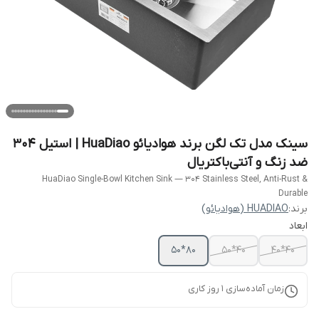
سینک مدل تک لگن برند هوادیائو HuaDiao | استیل 304
ضد زنگ و آنتی‌باکتریال
HuaDiao Single-Bowl Kitchen Sink — 304 Stainless Steel, Anti-Rust &
Durable
برند:
HUADIAO (هوادیائو)
ابعاد
80*50
40*50
40*40
زمان آماده‌سازی
1
روز کاری