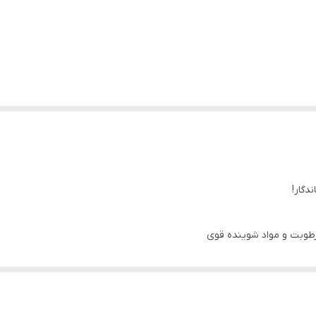
دگار!
 رطوبت و مواد شوینده قوی
 ظروف حجیم بدون محدودیت
شوی آسان و ظاهر تمیز همیشگی