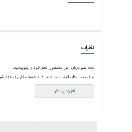
آشپزخانه شما شایسته یک سینک قدرتمند، بادوام و به
نظافت را به کاری سریع و لذت‌بخش تبدیل می‌کند. فرم 
یک سینک خوب، قلب هر آشپزخانه‌ای است که در آن غذا پخ
می‌شوند، خراش برمی‌دارند یا بدنه آنها نازک‌کاری شده 
زنگ‌زدگی در اختیار شما قرار می‌دهد.
نظرات
تفاوت اصلی در
ضخامت بدنه
و
آبکاری نهایی
است. بدنه 
شیوه ایجاد خطوط ریز برس خورده است تا اثر انگشت، آب
شما هم درباره این محصول نظر خود را بنویسید.
اگر به دنبال یک سینک هستید که سال‌ها بدون پوسیدگی،
برای ثبت نظر، لازم است ابتدا وارد حساب کاربری خود شو
اقتصادی است.
ویژگی‌ها و ارزش‌آفرینی
افزودن نظر
جنس استیل 304 ضد زنگ (Stainless Steel 304):
ضخامت بالای بدنه و لبه‌ها:
مقاومت مکانیکی بالا، ک
سطح برس‌خورده ضد لک و ضد اثر انگشت:
ظاهر هم
سیستم آبکش پیچیدنی با سبد جامبو:
جلوگیری از گر