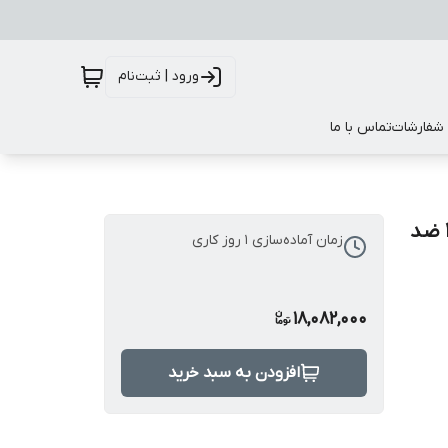
ورود | ثبت‌نام
 شفارشات
تماس با ما
سینک مدل تک لگن برند هوادیائو HuaDiao | استیل 304 ضد
زمان آماده‌سازی
1
روز کاری
18,082,000
افزودن به سبد خرید