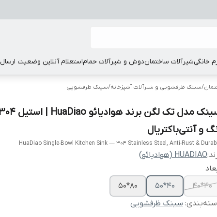
زم خانگی
شیرآلات ساختمان
دوش و شیرآلات حمام
استعلام آنلاین وضعیت ارسال
تمان
/
سینک ظرفشویی و شیرآلات آشپزخانه
/
سینک ظرفشویی
نگ و آنتی‌باکتریال
HuaDiao Single-Bowl Kitchen Sink — 304 Stainless Steel, Anti-Rust & Durab
ند:
HUADIAO (هوادیائو)
عاد
80*50
40*50
40*40
ته‌بندی
:
سینک ظرفشویی