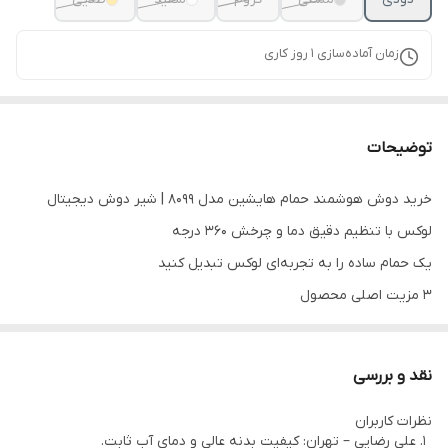
زمان آماده‌سازی
1
روز کاری
توضیحات
خرید دوش هوشمند حمام هایشین مدل 8099 | شیر دوش دیجیتال
لوکس با تنظیم دقیق دما و چرخش 360 درجه
یک حمام ساده را به تجربه‌ای لوکس تبدیل کنید
۳ مزیت اصلی محصول
تنظیم دقیق و دیجیتال دمای آب
طراحی لوکس با چرخش 360 درجه برای راحتی بیشتر
نقد و بررسی
کیفیت ساخت بالا و دوام طولانی
نظرات کاربران
معرفی کوتاه محصول
علی رضایی – تهران: کیفیت بدنه عالی و دمای آب ثابت.