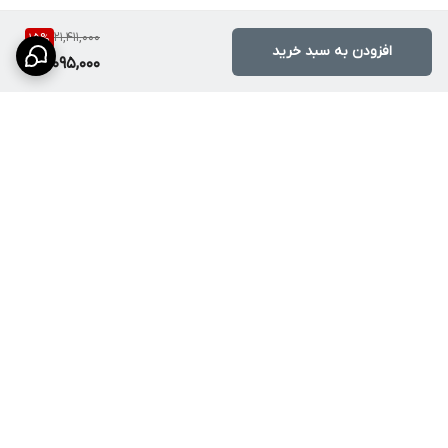
مزایا: قیمت ارزان‌تر
21,411,000
15
%
معایب: عدم کنترل دقیق دما، کیفیت پایین‌تر
افزودن به سبد خرید
18,095,000
مدل نیمه دیجیتال
مزایا: امکانات متوسط
معایب: دقت کمتر در تنظیم دما
مدل Hyshin 8099
مزایا: کنترل دیجیتال دقیق دما، طراحی لوکس، چرخش 360 درجه
معایب: قیمت بالاتر نسبت به مدل‌های ساده
برگشت به بالا
چرا این محصول انتخاب خوبی است
دوش هوشمند هایشین مدل 8099 فقط یک شیر حمام ساده نیست؛
بلکه ترکیبی از راحتی، تکنولوژی و طراحی لوکس است.
این محصول برای کسانی طراحی شده که می‌خواهند کیفیت تجربه حمام
خود را ارتقا دهند. کنترل دیجیتال دما، طراحی ارگونومیک، اسپری
باکیفیت و دوام بالا باعث می‌شود این محصول در مقایسه با بسیاری از
ارسال ویژه (ارسال سریع و
گروه بازرگانی پایدار
مطمئن سفارش‌ها به سراسر