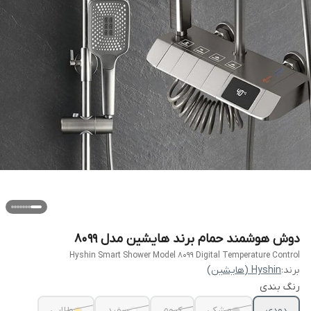
دوش هوشمند حمام برند هایشین مدل 8099
Hyshin Smart Shower Model 8099 Digital Temperature Control
برند:
Hyshin (هایشین)
رنگ بندی
دودی
مشکی
کروم
سفید
طلایی